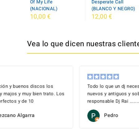
Of My Life
Desperate Call
(NACIONAL)
(BLANCO Y NEGRO)
10,00 €
12,00 €
Vea lo que dicen nuestras client
s
Todo lo que un dj necesita, discos exclusivos
o. Los
nuevos y antiguos y sobretodo el trado de su
responsable Dj Rai .......un...
Pedro