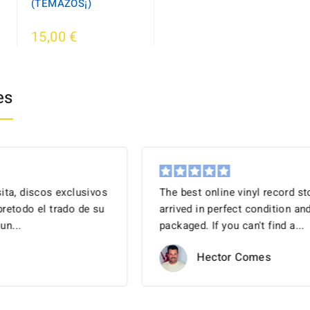
(TEMAZOS¡)
15,00 €
es
The best online vinyl record store! My records
arrived in perfect condition and well
packaged. If you can't find a...
Hector Comes