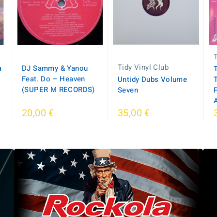
Tidy Vinyl Club
a
DJ Sammy & Yanou
Feat. Do – Heaven
Untidy Dubs Volume
(SUPER M RECORDS)
Seven
20,00 €
35,00 €