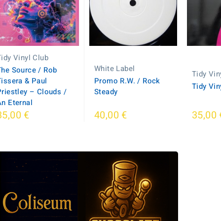
Tidy Vinyl Club
White Label
The Source / Rob
Tidy Vin
Tissera & Paul
Promo R.W. / Rock
Tidy Vin
Priestley – Clouds /
Steady
An Eternal
35,00 €
40,00 €
35,00 