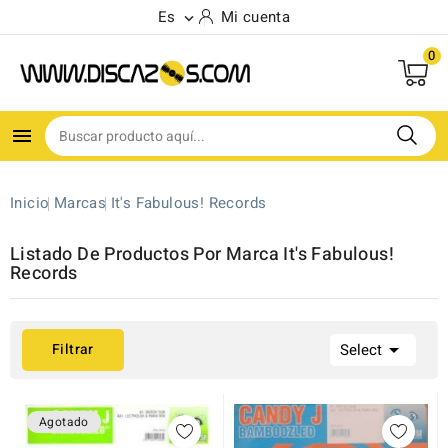
Es
Mi cuenta

0

Inicio
Marcas
It's Fabulous! Records
Listado De Productos Por Marca It's Fabulous!
Records

Filtrar
Select
Agotado