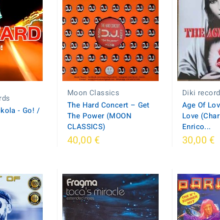
Moon Classics
Diki recor
rds
The Hard Concert ‎– Get
Age Of Lov
ola ‎- Go! /
The Power (MOON
Love (Char
CLASSICS)
Enrico...
40,00 €
30,00 €