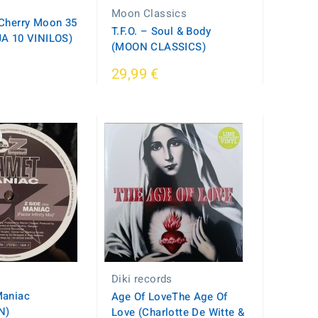
Moon Classics
 Cherry Moon 35
T.F.O. – Soul & Body
JA 10 VINILOS)
(MOON CLASSICS)
€
29,99 €
Diki records
Maniac
Age Of LoveThe Age Of
N)
Love (Charlotte De Witte &