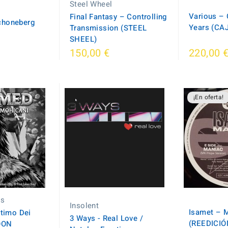
Steel Wheel
Various –
Final Fantasy – Controlling
choneberg
Years (CA
Transmission (STEEL
SHEEL)
150,00 €
220,00 
¡En oferta!
cs
Insolent
Isamet ‎– 
ltimo Dei
3 Ways - Real Love /
(REEDICIÓ
OON