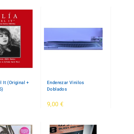
l It (Original +
Enderezar Vinilos
5)
Doblados
9,00 €