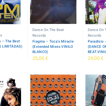
Dance On The Beat
Dance On 
cs
Records
Records
m – The Best
Fragma – Toca's Miracle
Paradisio 
S LIMITADAS)
(Extended Mixes.VINILO
(DANCE O
BLANCO)
BEAT.VINI
25,00 €
24,00 €