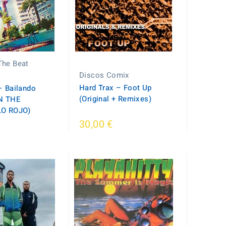
The Beat
Discos Comix
Hard Trax – Foot Up
‎– Bailando
(Original + Remixes)
N THE
LO ROJO)
30,00 €