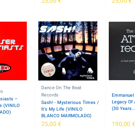
25,00 €
25,00 €
Dance On The Beat
ro
Records
Emmanuel 
siasts ‎–
Legacy Of 
Sash! - Mysterious Times /
e (VINILO
(30 Years..
It's My Life (VINILO
CADO)
BLANCO MARMOLADO)
25,00 €
190,00 