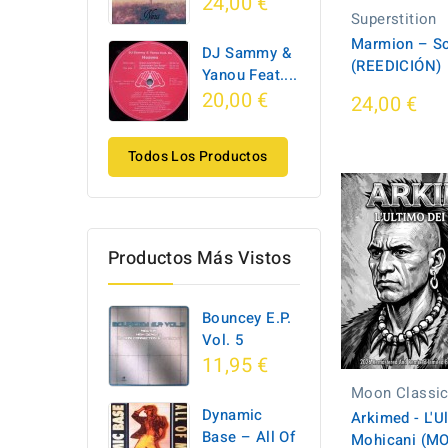
24,00 €
Superstition
Marmion ‎– S
DJ Sammy &
(REEDICIÓN)
Yanou Feat....
20,00 €
24,00 €
Todos Los Productos
Productos Más Vistos
Bouncey E.P.
Vol. 5
11,95 €
Moon Classi
Dynamic
Arkimed - L'U
Base ‎– All Of
Mohicani (M