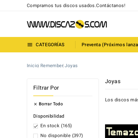
Compramos tus discos usados.Contáctanos!
CATEGORÍAS
Preventa (Próximos lanz

Inicio
Remember
Joyas
Joyas
Filtrar Por
Los discos más
Borrar Todo

Disponibilidad
En stock
(165)

No disponible
(397)