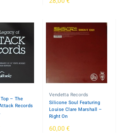
28,00 €
Vendetta Records
Top – The
Silicone Soul Featuring
Attack Records
Louise Clare Marshall ‎–
.
Right On
€
60,00 €