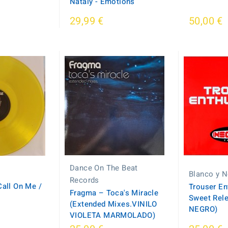
Nataly - Emotions
29,99 €
50,00 €
Dance On The Beat
Blanco y N
Records
Call On Me /
Trouser En
Fragma – Toca's Miracle
Sweet Rel
(Extended Mixes.VINILO
NEGRO)
VIOLETA MARMOLADO)