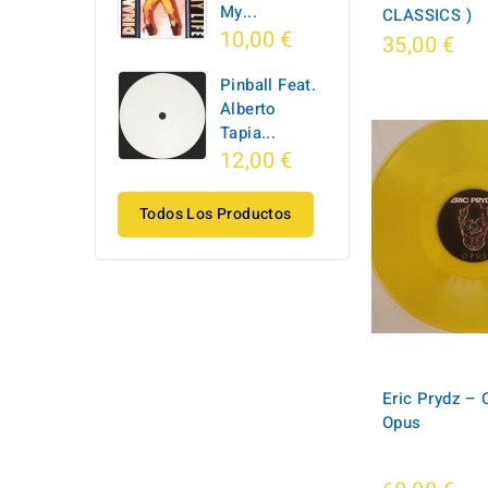
My...
CLASSICS )
10,00 €
35,00 €
Pinball Feat.
Alberto
Tapia...
12,00 €
Todos Los Productos
Eric Prydz ‎– 
Opus