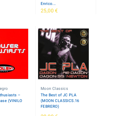
Enrico...
25,00 €
egro
Moon Classics
thusiasts ‎–
The Best of JC PLA
ease (VINILO
(MOON CLASSICS.16
FEBRERO)