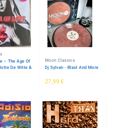
ds
Moon Classics
e ‎– The Age Of
lotte De Witte &
Dj Sylvan - Blast And More
27,99 €