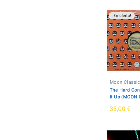
¡En oferta!
Moon Classi
The Hard Conc
It Up (MOON
35,00 €