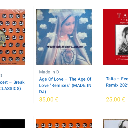
Made In Dj
cs
Talia – Fee
Age Of Love ‎– The Age Of
ert ‎– Break
Remix 202
Love "Remixes" (MADE IN
 CLASSICS)
DJ)
35,00 €
25,00 €