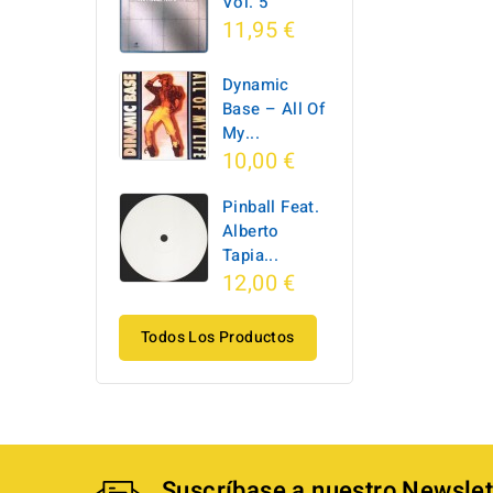
Vol. 5
11,95 €
Dynamic
Base ‎– All Of
My...
10,00 €
Pinball Feat.
Alberto
Tapia...
12,00 €
Todos Los Productos
Suscríbase a nuestro Newslet