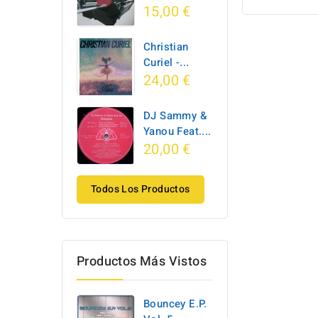
15,00 €
Christian
Curiel -...
24,00 €
DJ Sammy &
Yanou Feat....
20,00 €
Todos Los Productos
Productos Más Vistos
Bouncey E.P.