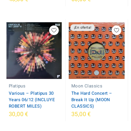
¡En oferta!
Platipus
Moon Classics
Various – Platipus 30
The Hard Concert ‎–
Years 06/12 (INCLUYE
Break It Up (MOON
ROBERT MILES)
CLASSICS)
30,00 €
35,00 €