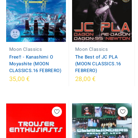
Moon Classics
Moon Classics
Free!! - Kanashimi O
The Best of JC PLA
Moyashite (MOON
(MOON CLASSICS.16
CLASSICS.16 FEBRERO)
FEBRERO)
35,00 €
28,00 €