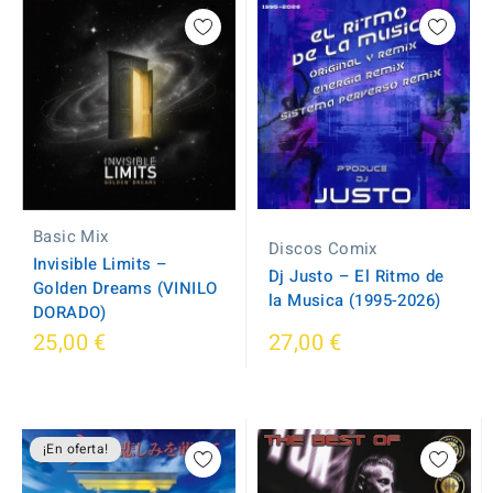
Basic Mix
Discos Comix
Invisible Limits ‎–
Dj Justo – El Ritmo de
Golden Dreams (VINILO
la Musica (1995-2026)
DORADO)
25,00 €
27,00 €
¡En oferta!