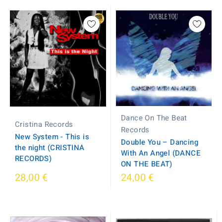
Dance On The Beat
Cristina Records
Records
New System - This is
Double You – Dancing
the night (CRISTINA
With An Angel (DANCE
RECORDS)
ON THE BEAT)
28,00 €
24,00 €