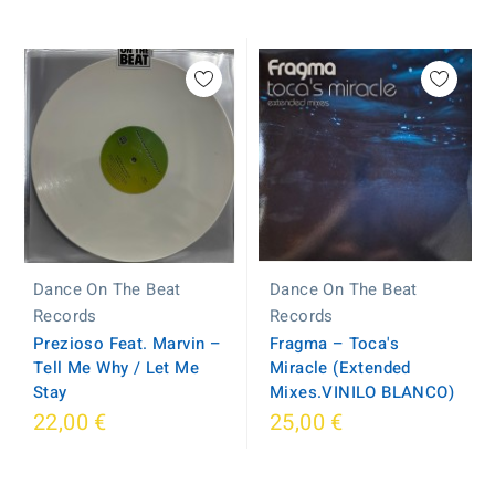
Dance On The Beat
Dance On The Beat
Records
Records
Fragma – Toca's
Prezioso Feat. Marvin –
Miracle (Extended
Tell Me Why / Let Me
Mixes.VINILO BLANCO)
Stay
22,00 €
25,00 €