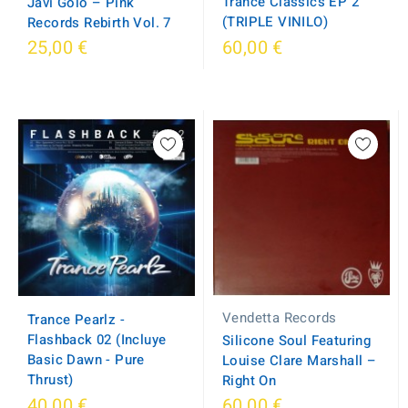
Trance Classics EP 2
Javi Golo – Pink
(TRIPLE VINILO)
Records Rebirth Vol. 7
25,00 €
60,00 €
Vendetta Records
Trance Pearlz -
Flashback 02 (Incluye
Silicone Soul Featuring
Basic Dawn - Pure
Louise Clare Marshall ‎–
Thrust)
Right On
40,00 €
60,00 €