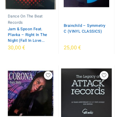
Dance On The Beat
Records
Brainchild – Symmetry
Jam & Spoon Feat.
C (VINYL CLASSICS)
Plavka – Right In The
Night (Fall In Love...
30,00 €
25,00 €