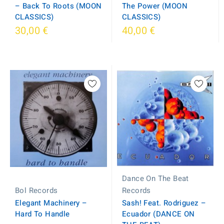
– Back To Roots (MOON
The Power (MOON
CLASSICS)
CLASSICS)
30,00 €
40,00 €
Dance On The Beat
Bol Records
Records
Elegant Machinery –
Sash! Feat. Rodriguez ‎–
Hard To Handle
Ecuador (DANCE ON