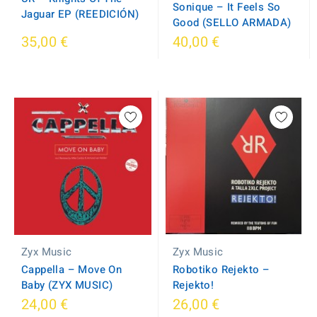
Sonique – It Feels So
Jaguar EP (REEDICIÓN)
Good (SELLO ARMADA)
35,00 €
40,00 €
Zyx Music
Zyx Music
Robotiko Rejekto ‎–
Cappella – Move On
Rejekto!
Baby (ZYX MUSIC)
24,00 €
26,00 €