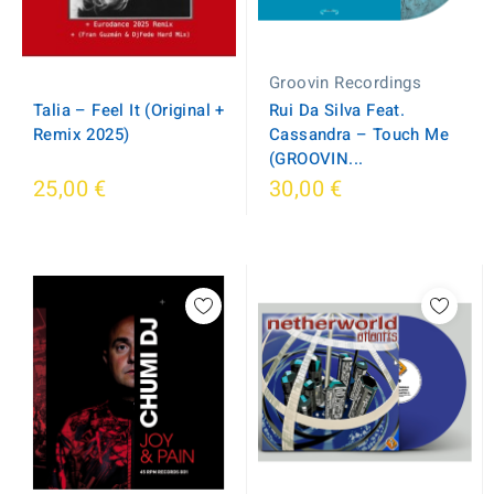
Groovin Recordings
Talia – Feel It (Original +
Rui Da Silva Feat.
Remix 2025)
Cassandra ‎– Touch Me
(GROOVIN...
25,00 €
30,00 €