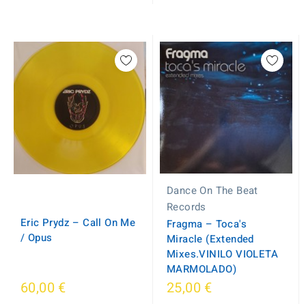
Dance On The Beat
Records
Eric Prydz ‎– Call On Me
Fragma – Toca's
/ Opus
Miracle (Extended
Mixes.VINILO VIOLETA
MARMOLADO)
60,00 €
25,00 €