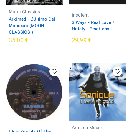
Moon Classics
Insolent
Arkimed - L'Ultimo Dei
3 Ways - Real Love /
Mohicani (MOON
Nataly - Emotions
CLASSICS )
35,00 €
29,99 €
Armada Music
UR ‎– Knights Of The