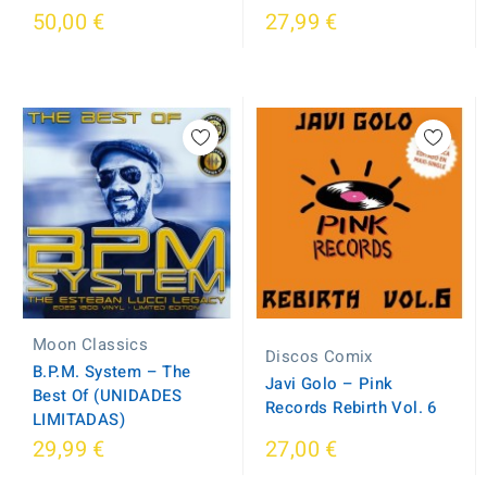
50,00 €
27,99 €
Moon Classics
Discos Comix
B.P.M. System – The
Javi Golo – Pink
Best Of (UNIDADES
Records Rebirth Vol. 6
LIMITADAS)
29,99 €
27,00 €