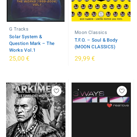
G Tracks
Moon Classics
Solar System &
T.F.O. – Soul & Body
Question Mark – The
(MOON CLASSICS)
Works Vol.1
25,00 €
29,99 €