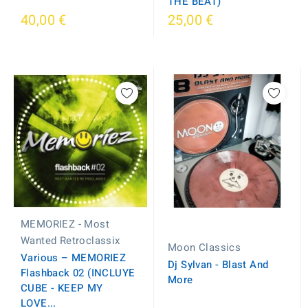
THE BEAT)
40,00 €
25,00 €
MEMORIEZ - Most
Wanted Retroclassix
Moon Classics
Various – MEMORIEZ
Dj Sylvan - Blast And
Flashback 02 (INCLUYE
More
CUBE - KEEP MY
LOVE...