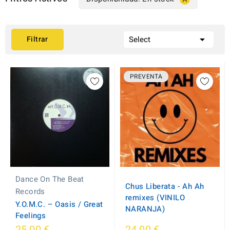

Filtrar
Select
PREVENTA
Dance On The Beat
Chus Liberata - Ah Ah
Records
remixes (VINILO
Y.O.M.C. – Oasis / Great
NARANJA)
Feelings
25,00 €
24,00 €