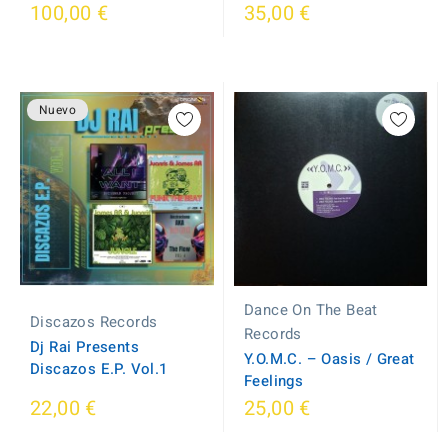
100,00 €
35,00 €
Nuevo
Dance On The Beat
Discazos Records
Records
Dj Rai Presents
Y.O.M.C. – Oasis / Great
Discazos E.P. Vol.1
Feelings
22,00 €
25,00 €