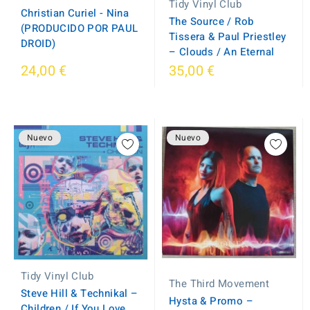
Tidy Vinyl Club
Christian Curiel - Nina
The Source / Rob
(PRODUCIDO POR PAUL
Tissera & Paul Priestley
DROID)
– Clouds / An Eternal
24,00 €
35,00 €
Nuevo
Nuevo
Tidy Vinyl Club
The Third Movement
Steve Hill & Technikal –
Hysta & Promo –
Children / If You Love