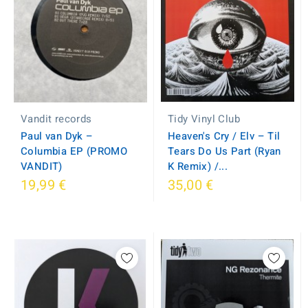
Vandit records
Tidy Vinyl Club
Paul van Dyk ‎–
Heaven's Cry / Elv – Til
Columbia EP (PROMO
Tears Do Us Part (Ryan
VANDIT)
K Remix) /...
19,99 €
35,00 €