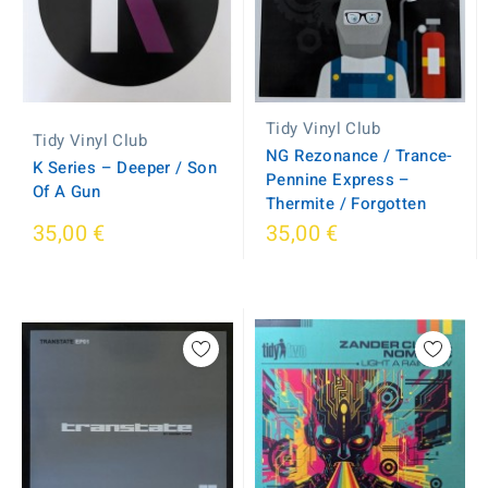
Tidy Vinyl Club
Tidy Vinyl Club
NG Rezonance / Trance-
K Series ‎– Deeper / Son
Pennine Express –
Of A Gun
Thermite / Forgotten
35,00 €
35,00 €