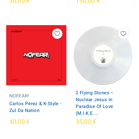
30,00 €
150,00 €
2 Flying Stones ‎–
NOFEAR!
Nuclear Jesus In
Carlos Pérez & K-Style -
Paradise Of Love
Zul Da Nation
(M.I.K.E....
40,00 €
35,00 €