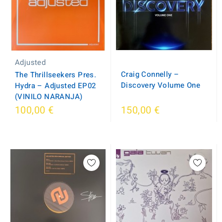
Adjusted
Craig Connelly –
The Thrillseekers Pres.
Discovery Volume One
Hydra ‎– Adjusted EP02
(VINILO NARANJA)
100,00 €
150,00 €