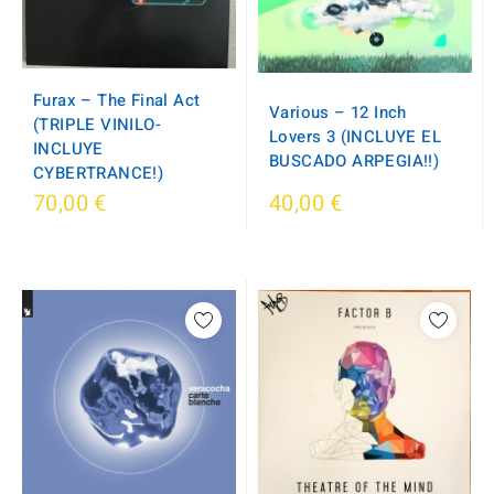
Furax – The Final Act
Various – 12 Inch
(TRIPLE VINILO-
Lovers 3 (INCLUYE EL
INCLUYE
BUSCADO ARPEGIA!!)
CYBERTRANCE!)
70,00 €
40,00 €