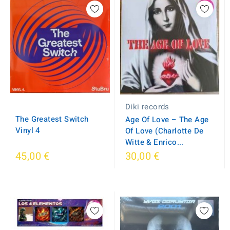
Diki records
The Greatest Switch
Age Of Love ‎– The Age
Vinyl 4
Of Love (Charlotte De
Witte & Enrico...
45,00 €
30,00 €