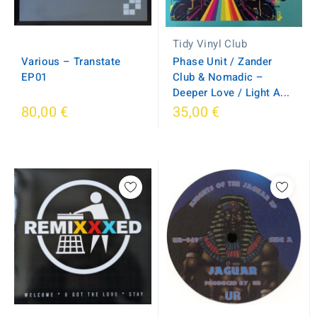
Tidy Vinyl Club
Various – Transtate
Phase Unit / Zander
EP01
Club & Nomadic –
Deeper Love / Light A...
80,00 €
35,00 €