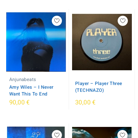
Anjunabeats
Player – Player Three
Amy Wiles ‎– I Never
(TECHNAZO)
Want This To End
90,00 €
30,00 €