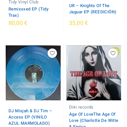
Tidy Vinyl Club
UR ‎– Knights Of The
Remixxxed EP (Tidy
Jaguar EP (REEDICIÓN)
Trax)
80,00 €
35,00 €
Diki records
DJ Misjah & DJ Tim ‎–
Age Of LoveThe Age Of
Access EP (VINILO
Love (Charlotte De Witte
AZUL MARMOLADO)
& Enrico...