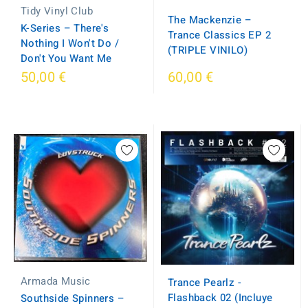
Tidy Vinyl Club
The Mackenzie ‎–
K-Series ‎– There's
Trance Classics EP 2
Nothing I Won't Do /
(TRIPLE VINILO)
Don't You Want Me
50,00 €
60,00 €
Armada Music
Trance Pearlz -
Flashback 02 (Incluye
Southside Spinners ‎–