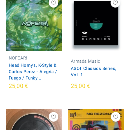
NOFEAR!
Armada Music
Head Horny's, K-Style &
ASOT Classics Series,
Carlos Perez - Alegria /
Vol. 1
Fuego / Funky...
25,00 €
25,00 €