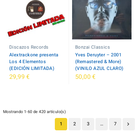
Bonzai Classics
Discazos Records
Yves Deruyter ‎– 2001
Alextrackone presenta
(Remastered & More)
Los 4 Elementos
(VINILO AZUL CLARO)
(EDICIÓN LIMITADA)
29,99 €
50,00 €
Mostrando 1-60 de 420 artículo(s)
1
2
3
…
7
