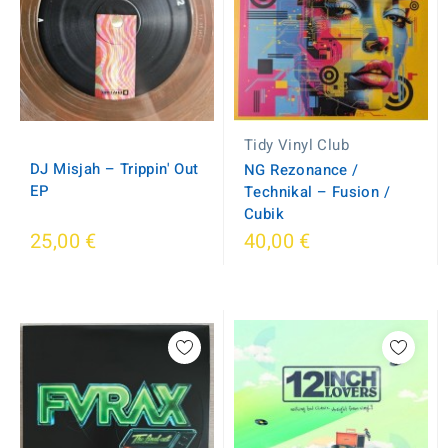
Tidy Vinyl Club
DJ Misjah – Trippin' Out
NG Rezonance /
EP
Technikal – Fusion /
Cubik
25,00 €
40,00 €