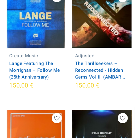
Adjusted
Create Music
The Thrillseekers –
Lange Featuring The
Reconnected - Hidden
Morrighan – Follow Me
Gems Vol III (AMBAR...
(25th Anniversary)
150,00 €
150,00 €