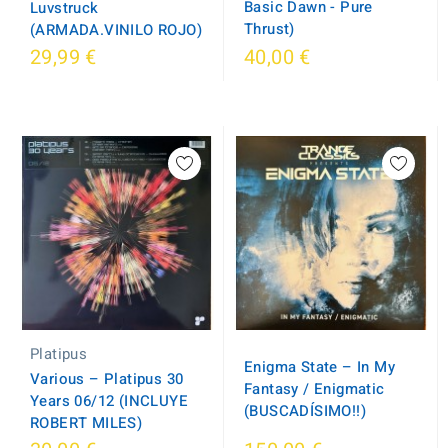
Basic Dawn - Pure
Luvstruck
Thrust)
(ARMADA.VINILO ROJO)
29,99 €
40,00 €
Platipus
Enigma State ‎– In My
Various – Platipus 30
Fantasy / Enigmatic
Years 06/12 (INCLUYE
(BUSCADÍSIMO!!)
ROBERT MILES)