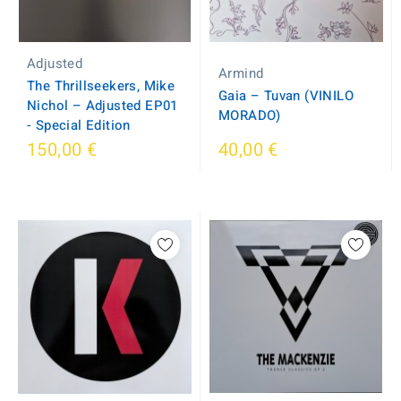
Adjusted
Armind
The Thrillseekers, Mike
Gaia ‎– Tuvan (VINILO
Nichol ‎– Adjusted EP01
MORADO)
- Special Edition
150,00 €
40,00 €