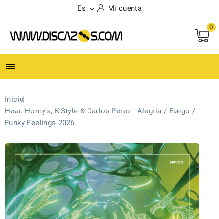
Es
Mi cuenta

0

Inicio
Head Horny's, K-Style & Carlos Perez - Alegria / Fuego /
Funky Feelings 2026