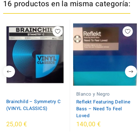
16 productos en la misma categoría:
Blanco y Negro
Brainchild – Symmetry C
Reflekt Featuring Delline
(VINYL CLASSICS)
Bass ‎– Need To Feel
Loved
25,00 €
140,00 €