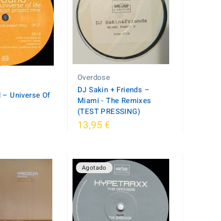
Overdose
DJ Sakin + Friends –
 ‎– Universe Of
Miami - The Remixes
(TEST PRESSING)
13,95 €
Agotado