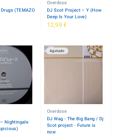
Overdose
– Drugs (TEMAZO
DJ Scot Project ‎– Y (How
Deep Is Your Love)
12,99 €
Agotado
Overdose
DJ Wag - The Big Bang / Dj
‎– Nightingale
Scot project - Future is
picious)
now