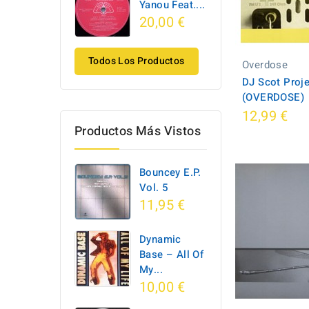
Yanou Feat....
20,00 €
Todos Los Productos
Overdose
DJ Scot Proje
(OVERDOSE)
12,99 €
Productos Más Vistos
Bouncey E.P.
Vol. 5
11,95 €
Dynamic
Base ‎– All Of
My...
10,00 €