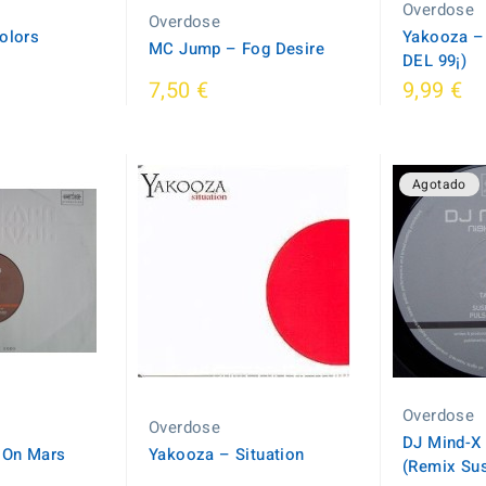
Overdose
Overdose
olors
Yakooza ‎
MC Jump ‎– Fog Desire
DEL 99¡)
7,50 €
9,99 €
Agotado
Overdose
Overdose
DJ Mind-X 
e On Mars
Yakooza ‎– Situation
(Remix Sus