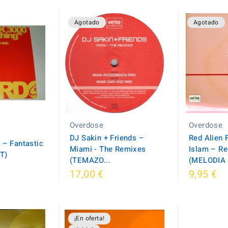
Agotado
Agotado
Overdose
Overdose
DJ Sakin + Friends –
Red Alien F
 – Fantastic
Miami - The Remixes
Islam – Re
T)
(TEMAZO...
(MELODIA 
17,00 €
9,95 €
¡En oferta!