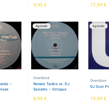
9,95 €
17,99 €
Agotado
Agotado
Overdose
Overdose
iends ‎–
Renato Tankis vs. DJ
DJ Scot Pr
mixes
Savietto ‎– Octopus
8,99 €
19,99 €