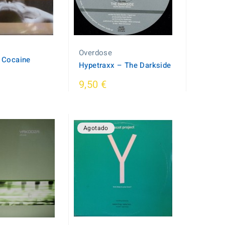
Overdose
 Cocaine
Hypetraxx ‎– The Darkside
9,50 €
Agotado