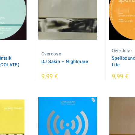
Overdose
Overdose
intalk
Spellbound
DJ Sakin – Nightmare
OCOLATE)
Life
9,99 €
9,99 €