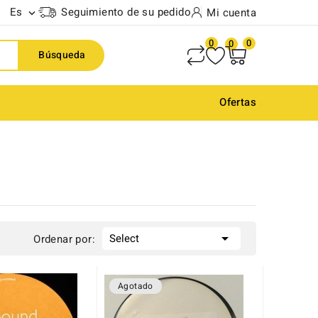
Es
Seguimiento de su pedido
Mi cuenta

0
0
0
Búsqueda
Ofertas

Select
Ordenar por:
Agotado