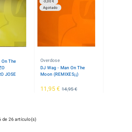
-3,00 €
Agotado
Overdose
 On The
ZO
DJ Wag - Man On The
O JOSE
Moon (REMIXES¡¡)
Regular
11,95 €
14,95 €
price
 de 26 artículo(s)