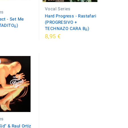
Vocal Series
es
Hard Progress - Rastafari
ct - Set Me
(PROGRESIVO +
TADITO¡¡)
TECHNAZO CARA B¡¡)
8,95 €
es
id" & Raul Ortiz