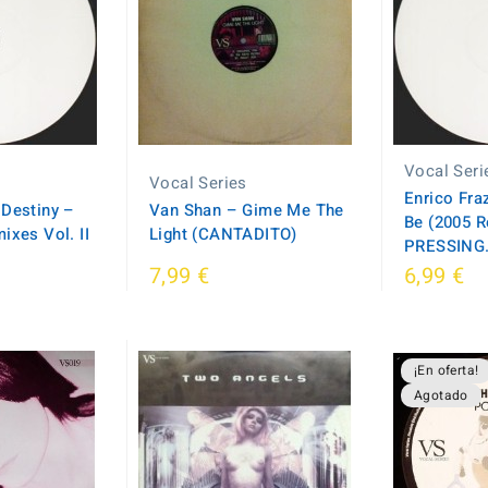
Vocal Seri
Vocal Series
Enrico Fra
Destiny ‎–
Van Shan – Gime Me The
Be (2005 
ixes Vol. II
Light (CANTADITO)
PRESSING.
7,99 €
6,99 €
¡En oferta!
Agotado