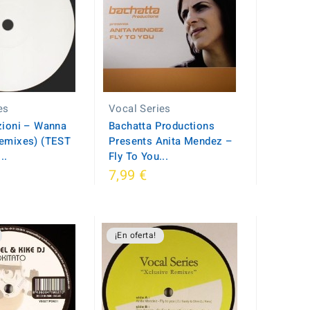
es
Vocal Series
zioni – Wanna
Bachatta Productions
Remixes) (TEST
Presents Anita Mendez –
..
Fly To You...
7,99 €
¡En oferta!