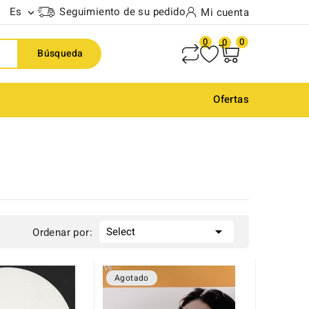
Es
Seguimiento de su pedido
Mi cuenta

0
0
0
Búsqueda
Ofertas

Select
Ordenar por:
Agotado