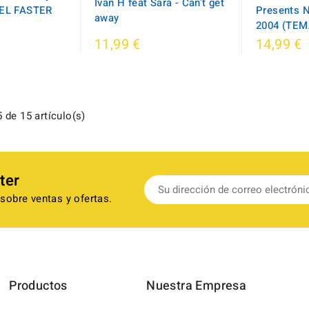
Ivan H feat Sara - Can't get
(EL FASTER
Presents 
away
2004 (TEM
11,99 €
14,99 €
 de 15 artículo(s)
ter
sobre ventas y ofertas.
Productos
Nuestra Empresa