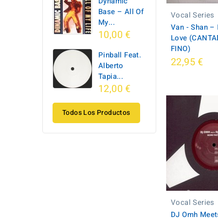
Dynamic
Base ‎– All Of
Vocal Series
My...
Van - Shan – 
10,00 €
Love (CANTA
FINO)
Pinball Feat.
22,95 €
Alberto
Tapia...
12,00 €
Todos Los Productos
Vocal Series
DJ Omh Meets