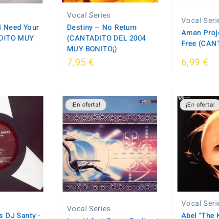
Vocal Series
Vocal Seri
I Need Your
Destiny – No Return
Amen Proje
DITO MUY
(CANTADITO DEL 2004
Free (CAN
MUY BONITO¡)
7,95 €
6,99 €
¡En oferta!
¡En oferta!
Vocal Seri
Vocal Series
 DJ Santy -
Abel "The K