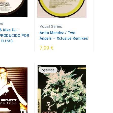
es
Vocal Series
& Kike DJ –
Anita Mendez / Two
(PRODUCIDO POR
Angels – Xclusive Remixes
DJ'S!!)
7,99 €
Agotado