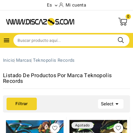
Es
Mi cuenta

0

Inicio
Marcas
Teknopolis Records
Listado De Productos Por Marca Teknopolis
Records

Filtrar
Select
Agotado