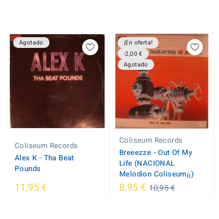
Agotado
¡En oferta!
-2,00 €
Agotado
Coliseum Records
Coliseum Records
Breeezze - Out Of My
Alex K - Tha Beat
Life (NACIONAL
Pounds
Melodion Coliseum¡¡)
Regular
11,95 €
8,95 €
10,95 €
price