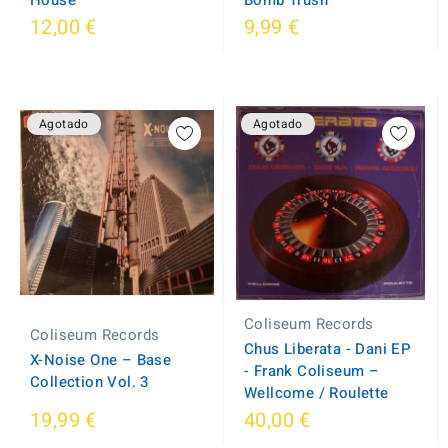
House
Bomb Trush
12,00 €
9,99 €
Agotado
Agotado
Coliseum Records
Coliseum Records
Chus Liberata - Dani EP
X-Noise One ‎– Base
- Frank Coliseum –
Collection Vol. 3
Wellcome / Roulette
19,99 €
40,00 €