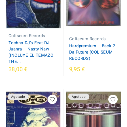
Coliseum Records
Coliseum Records
Techno DJ's Feat DJ
Hardpremium – Back 2
Juanra – Nasty Naw
Da Future (COLISEUM
(INCLUYE EL TEMAZO
RECORDS)
THE...
38,00 €
9,95 €
Agotado
Agotado