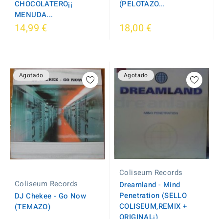
CHOCOLATERO¡¡
(PELOTAZO...
MENUDA...
14,99 €
18,00 €
Agotado
Agotado
Coliseum Records
Coliseum Records
Dreamland - Mind
Penetration (SELLO
DJ Chekee - Go Now
COLISEUM,REMIX +
(TEMAZO)
ORIGINAL¡)