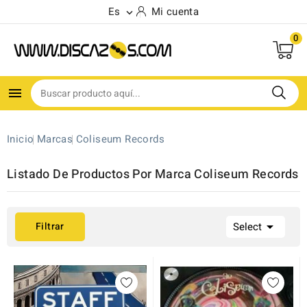
Es
Mi cuenta

0

Inicio
Marcas
Coliseum Records
Listado De Productos Por Marca Coliseum Records

Filtrar
Select