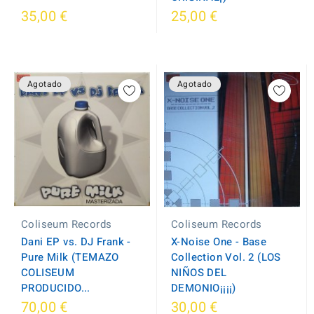
35,00 €
25,00 €
Agotado
Agotado
Coliseum Records
Coliseum Records
Dani EP vs. DJ Frank -
X-Noise One - Base
Pure Milk (TEMAZO
Collection Vol. 2 (LOS
COLISEUM
NIÑOS DEL
PRODUCIDO...
DEMONIO¡¡¡¡)
70,00 €
30,00 €