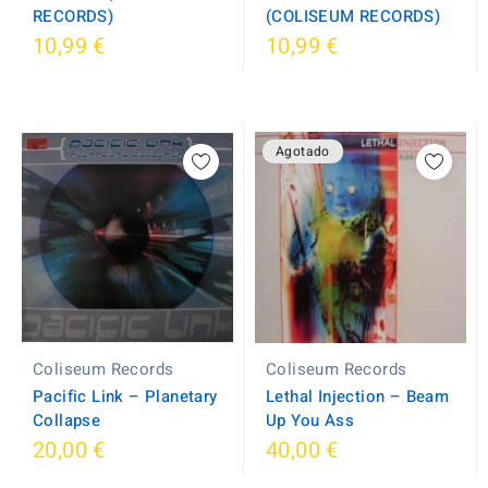
RECORDS)
(COLISEUM RECORDS)
10,99 €
10,99 €
Agotado
Coliseum Records
Coliseum Records
Pacific Link ‎– Planetary
Lethal Injection ‎– Beam
Collapse
Up You Ass
20,00 €
40,00 €