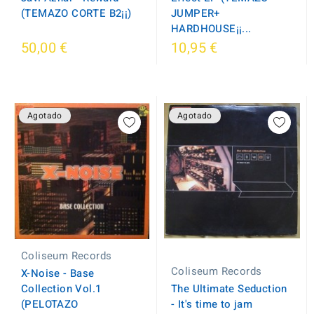
(TEMAZO CORTE B2¡¡)
JUMPER+
HARDHOUSE¡¡...
50,00 €
10,95 €
Agotado
Agotado
Coliseum Records
Coliseum Records
X-Noise - Base
Collection Vol.1
The Ultimate Seduction
(PELOTAZO
- It's time to jam