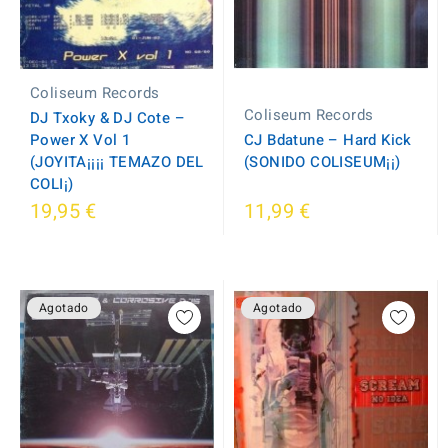
Coliseum Records
Coliseum Records
DJ Txoky & DJ Cote ‎–
Power X Vol 1
CJ Bdatune – Hard Kick
(JOYITA¡¡¡¡ TEMAZO DEL
(SONIDO COLISEUM¡¡)
COLI¡)
19,95 €
11,99 €
Agotado
Agotado