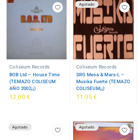
Agotado
Coliseum Records
Coliseum Records
BOB Ltd – House Time
SRG Mesa & Mars-L –
(TEMAZO COLISEUM
Musika Fuerte (TEMAZO
AÑO 2002¡¡)
COLISEUM¡¡)
12,00 €
11,95 €
Agotado
Agotado