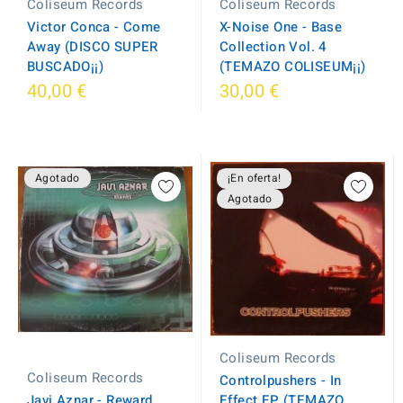
Coliseum Records
Coliseum Records
X-Noise One - Base
Victor Conca - Come
Collection Vol. 4
Away (DISCO SUPER
(TEMAZO COLISEUM¡¡)
BUSCADO¡¡)
40,00 €
30,00 €
Agotado
¡En oferta!
Agotado
Coliseum Records
Coliseum Records
Controlpushers - In
Javi Aznar - Reward
Effect EP (TEMAZO