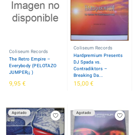
Coliseum Records
Coliseum Records
Hardpremium Presents
The Retro Empire –
DJ Spada vs.
Everybody (PELOTAZO
Contradiktors –
JUMPER¡¡ )
Breaking Da...
9,95 €
15,00 €
Agotado
Agotado