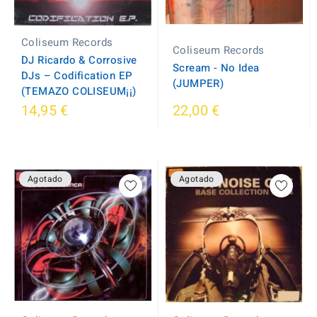
Coliseum Records
Coliseum Records
DJ Ricardo & Corrosive
Scream - No Idea
DJs – Codification EP
(JUMPER)
(TEMAZO COLISEUM¡¡)
14,95 €
22,00 €
Agotado
Agotado