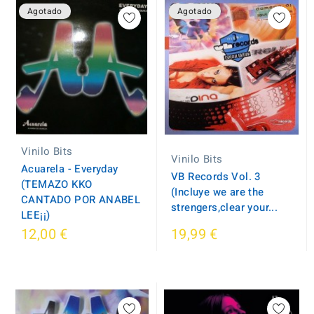
Agotado
Agotado
Vinilo Bits
Vinilo Bits
Acuarela - Everyday
VB Records Vol. 3
(TEMAZO KKO
(Incluye we are the
CANTADO POR ANABEL
strengers,clear your...
LEE¡¡)
12,00 €
19,99 €