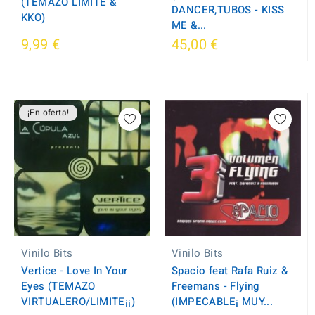
(TEMAZO LIMITE &
DANCER,TUBOS - KISS
KKO)
ME &...
9,99 €
45,00 €
¡En oferta!
Vinilo Bits
Vinilo Bits
Vertice - Love In Your
Spacio feat Rafa Ruiz &
Eyes (TEMAZO
Freemans - Flying
VIRTUALERO/LIMITE¡¡)
(IMPECABLE¡ MUY...