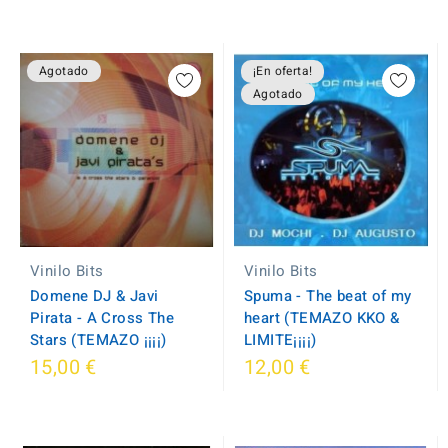
Agotado
¡En oferta!
Agotado
Vinilo Bits
Vinilo Bits
Domene DJ & Javi
Spuma - The beat of my
Pirata - A Cross The
heart (TEMAZO KKO &
Stars (TEMAZO ¡¡¡¡)
LIMITE¡¡¡¡)
15,00 €
12,00 €