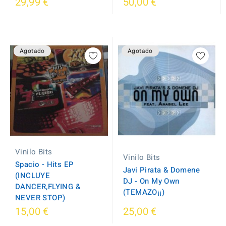
29,99 €
50,00 €
Agotado
Agotado
Vinilo Bits
Vinilo Bits
Spacio - Hits EP
Javi Pirata & Domene
(INCLUYE
DJ - On My Own
DANCER,FLYING &
(TEMAZO¡¡)
NEVER STOP)
15,00 €
25,00 €