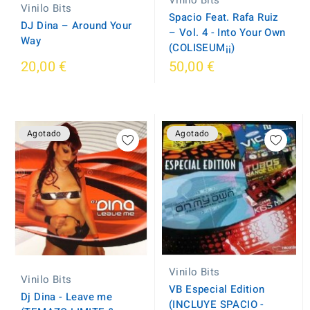
Vinilo Bits
Vinilo Bits
Spacio Feat. Rafa Ruiz
DJ Dina – Around Your
– Vol. 4 - Into Your Own
Way
(COLISEUM¡¡)
20,00 €
50,00 €
Agotado
Agotado
Vinilo Bits
Vinilo Bits
VB Especial Edition
Dj Dina - Leave me
(INCLUYE SPACIO -