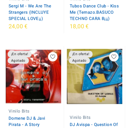
Tubos Dance Club - Kiss
Sergi M - We Are The
Me (Temazo.BASUCO
Strangers (INCLUYE
TECHNO CARA B¡¡¡)
SPECIAL LOVE¡¡)
24,00 €
18,00 €
¡En oferta!
¡En oferta!
Agotado
Agotado
Vinilo Bits
Vinilo Bits
Domene DJ & Javi
Pirata - A Story
DJ Avispa - Question Of