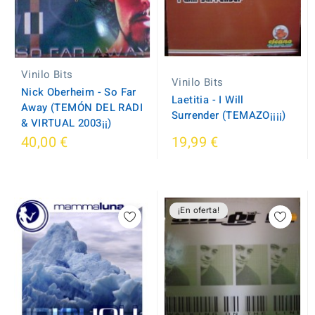
Vinilo Bits
Vinilo Bits
Nick Oberheim - So Far
Laetitia - I Will
Away (TEMÓN DEL RADI
Surrender (TEMAZO¡¡¡¡)
& VIRTUAL 2003¡¡)
40,00 €
19,99 €
¡En oferta!