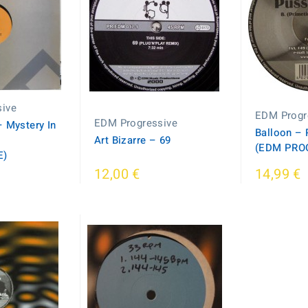
ive
EDM Progr
EDM Progressive
 Mystery In
Balloon ‎–
Art Bizarre – 69
(EDM PRO
E)
12,00 €
14,99 €