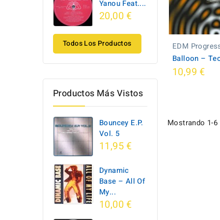
Yanou Feat....
20,00 €
Todos Los Productos
EDM Progress
Balloon ‎– Te
10,99 €
Productos Más Vistos
Bouncey E.P.
Mostrando 1-6 d
Vol. 5
11,95 €
Dynamic
Base ‎– All Of
My...
10,00 €