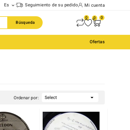
Es
Seguimiento de su pedido
Mi cuenta

0
0
0
Búsqueda
Ofertas

Select
Ordenar por: