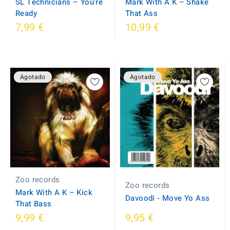
Mark With A K ‎– Shake
SL Technicians ‎– You're
That Ass
Ready
7,99 €
10,99 €
Agotado
Agotado
Zoo records
Zoo records
Mark With A K ‎– Kick
Davoodi - Move Yo Ass
That Bass
9,99 €
9,95 €