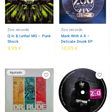
Zoo records
Zoo records
Q-Ic & Lethal MG ‎– Punk
Mark With A K ‎–
Shock
Delicate Drunk EP
9,95 €
10,95 €
Agotado