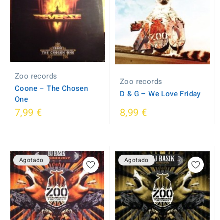
Zoo records
Zoo records
Coone ‎– The Chosen
D & G ‎– We Love Friday
One
7,99 €
8,99 €
Agotado
Agotado