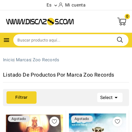
Es
Mi cuenta

0

Inicio
Marcas
Zoo Records
Listado De Productos Por Marca Zoo Records

Filtrar
Select
Agotado
Agotado