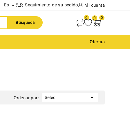
Es
Seguimiento de su pedido
Mi cuenta

0
0
0
Búsqueda
Ofertas

Select
Ordenar por: