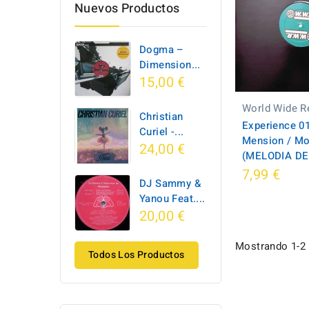
Nuevos Productos
Dogma –
Dimension...
15,00 €
World Wide R
Christian
Experience 01 
Curiel -...
Mension / Mo
24,00 €
(MELODIA DEL
7,99 €
DJ Sammy &
Yanou Feat....
20,00 €
Mostrando 1-2 d
Todos Los Productos