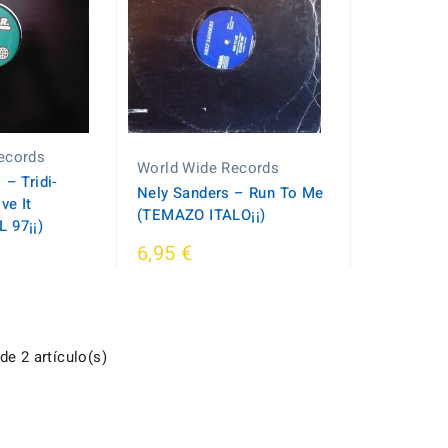
ecords
World Wide Records
‎– Tridi-
Nely Sanders – Run To Me
ve It
(TEMAZO ITALO¡¡)
 97¡¡)
6,95 €
e 2 artículo(s)