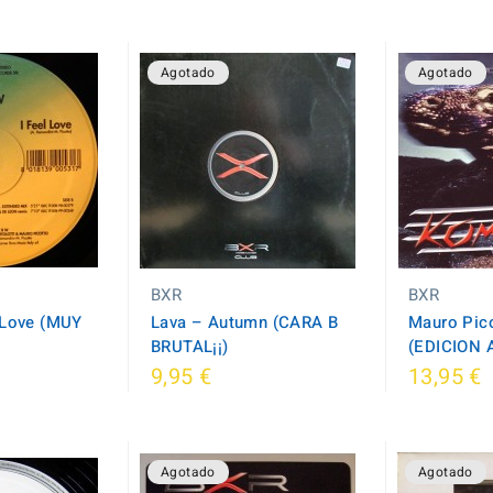
Agotado
Agotado
BXR
BXR
l Love (MUY
Lava – Autumn (CARA B
Mauro Pic
BRUTAL¡¡)
(EDICION
9,95 €
13,95 €
Agotado
Agotado