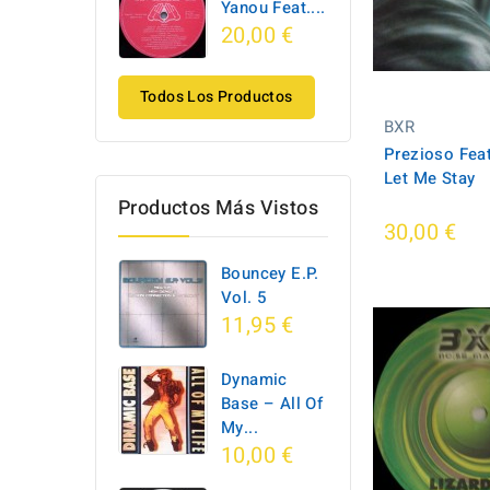
Yanou Feat....
20,00 €
Todos Los Productos
BXR
Prezioso Feat
Let Me Stay
Productos Más Vistos
30,00 €
Bouncey E.P.
Vol. 5
11,95 €
Dynamic
Base ‎– All Of
My...
10,00 €