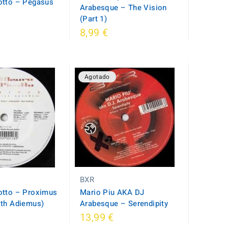
tto ‎– Pegasus
Arabesque ‎– The Vision
(Part 1)
8,99 €
Agotado
BXR
tto ‎– Proximus
Mario Piu AKA DJ
ith Adiemus)
Arabesque ‎– Serendipity
13,99 €