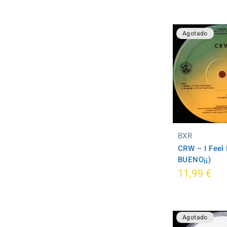
Agotado
BXR
CRW ‎– I Fee
BUENO¡¡)
11,99 €
Agotado