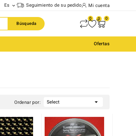
Es
Seguimiento de su pedido
Mi cuenta

0
0
0
Búsqueda
Ofertas

Select
Ordenar por: