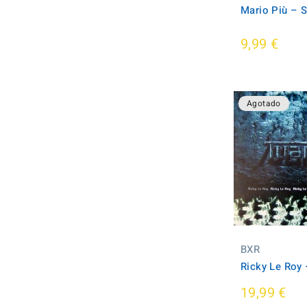
Mario Più ‎– 
9,99 €
Agotado
BXR
Ricky Le Roy 
19,99 €