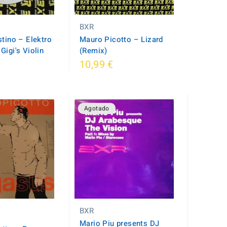
BXR
tino ‎– Elektro
Mauro Picotto ‎– Lizard
Gigi's Violin
(Remix)
10,99 €
Agotado
BXR
Mario Piu presents DJ