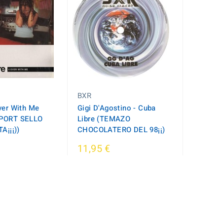
BXR
ver With Me
Gigi D'Agostino - Cuba
MPORT SELLO
Libre (TEMAZO
A¡¡¡))
CHOCOLATERO DEL 98¡¡)
11,95 €