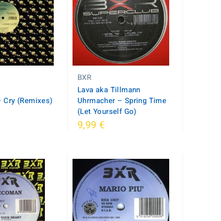
BXR
Lava aka Tillmann
– Cry (Remixes)
Uhrmacher ‎– Spring Time
(Let Yourself Go)
9,99 €