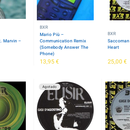
BXR
BXR
Mario Più ‎–
. Marvin ‎–
Communication Remix
Saccoman 
(Somebody Answer The
Heart
Phone)
13,95 €
25,00 €
Agotado