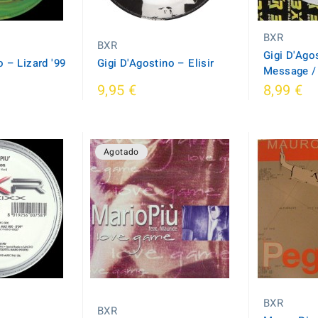
BXR
BXR
Gigi D'Agos
 ‎– Lizard '99
Gigi D'Agostino ‎– Elisir
Message / 
9,95 €
8,99 €
Agotado
BXR
BXR