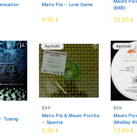
Mauro Pico
Sensation
Mario Più ‎– Love Game
(BXR)
9,95 €
12,00 €
Agotado
Agotado
BXR
BXR
Mario Più & Mauro Picotto
Mauro Pico
‎– Tuareg
‎– Spectra
(Medley W
9,95 €
13,99 €