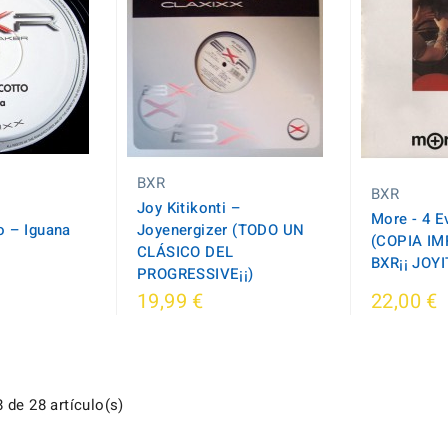
BXR
BXR
Joy Kitikonti –
More - 4 E
o – Iguana
Joyenergizer (TODO UN
(COPIA I
CLÁSICO DEL
BXR¡¡ JOYIT
PROGRESSIVE¡¡)
19,99 €
22,00 €
 de 28 artículo(s)