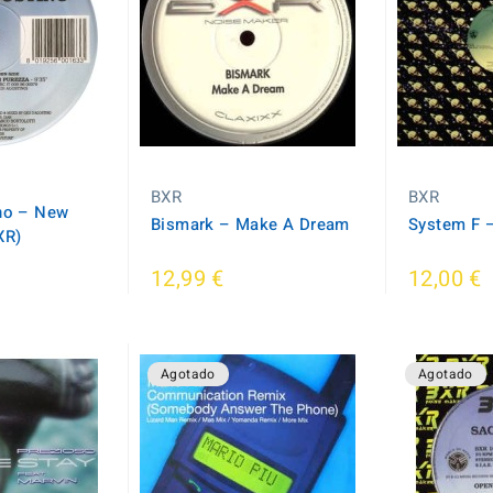
BXR
BXR
no ‎– New
Bismark ‎– Make A Dream
System F ‎
XR)
12,99 €
12,00 €
Agotado
Agotado