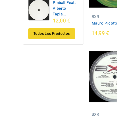
Pinball Feat.
Alberto
Tapia...
BXR
12,00 €
Mauro Picotto
14,99 €
Todos Los Productos
BXR