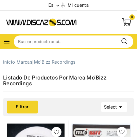
Es
Mi cuenta

0

(1)
Inicio
Marcas
Mo'Bizz Recordings
Listado De Productos Por Marca Mo'Bizz
Recordings

Filtrar
Select