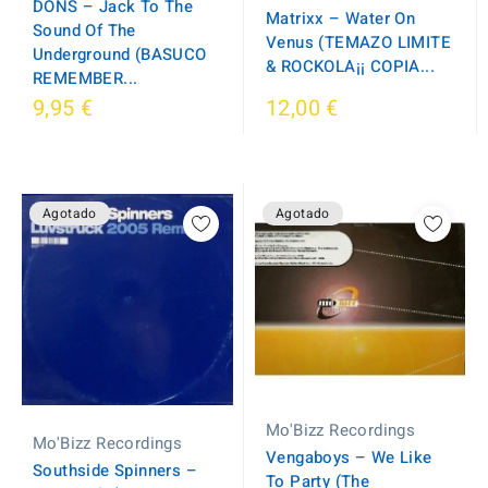
DONS – Jack To The
Matrixx – Water On
Sound Of The
Venus (TEMAZO LIMITE
Underground (BASUCO
& ROCKOLA¡¡ COPIA...
REMEMBER...
9,95 €
12,00 €
Agotado
Agotado
Mo'Bizz Recordings
Mo'Bizz Recordings
Vengaboys – We Like
Southside Spinners –
To Party (The