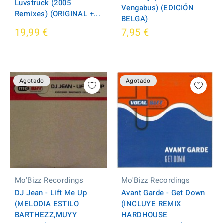
Luvstruck (2005
Vengabus) (EDICIÓN
Remixes) (ORIGINAL +...
BELGA)
19,99 €
7,95 €
Agotado
Agotado
Mo'Bizz Recordings
Mo'Bizz Recordings
DJ Jean - Lift Me Up
Avant Garde - Get Down
(MELODIA ESTILO
(INCLUYE REMIX
BARTHEZZ,MUYY
HARDHOUSE