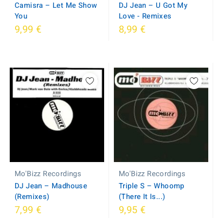
Camisra ‎– Let Me Show
DJ Jean ‎– U Got My
You
Love - Remixes
9,99 €
8,99 €
Mo'Bizz Recordings
Mo'Bizz Recordings
DJ Jean ‎– Madhouse
Triple S ‎– Whoomp
(Remixes)
(There It Is...)
7,99 €
9,95 €