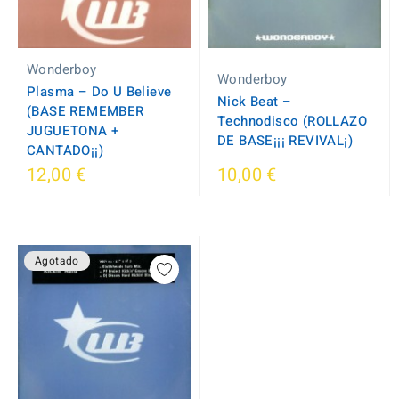
Wonderboy
Wonderboy
Plasma – Do U Believe
Nick Beat –
(BASE REMEMBER
Technodisco (ROLLAZO
JUGUETONA +
DE BASE¡¡¡ REVIVAL¡)
CANTADO¡¡)
12,00 €
10,00 €
Agotado