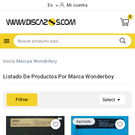
Es
Mi cuenta

0

Inicio
Marcas
Wonderboy
Listado De Productos Por Marca Wonderboy

Filtrar
Select
Agotado