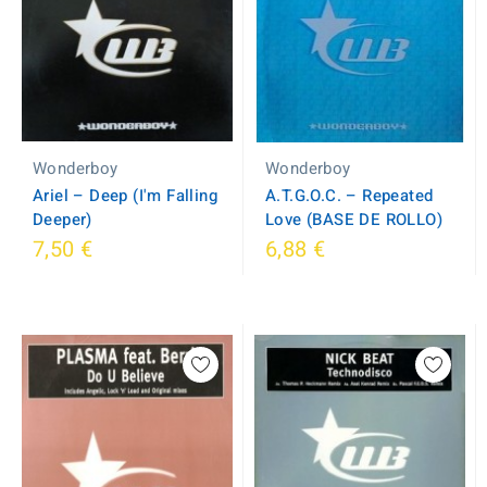
Wonderboy
Wonderboy
Ariel ‎– Deep (I'm Falling
A.T.G.O.C. ‎– Repeated
Deeper)
Love (BASE DE ROLLO)
7,50 €
6,88 €