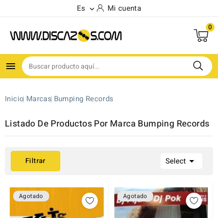
Es
Mi cuenta

0

Inicio
Marcas
Bumping Records
Listado De Productos Por Marca Bumping Records

Filtrar
Select
Agotado
Agotado