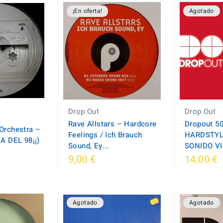
¡En oferta!
Agotado
Drop Out
Drop Out
Rave Allstars – Hardcore
Dropout 5
 Orchestra –
Feelings / Ich Brauch
HARDSTYLE
 DEL 98¡¡)
Sound, Ey...
SONIDO VI
9,00 €
14,00 €
Agotado
Agotado