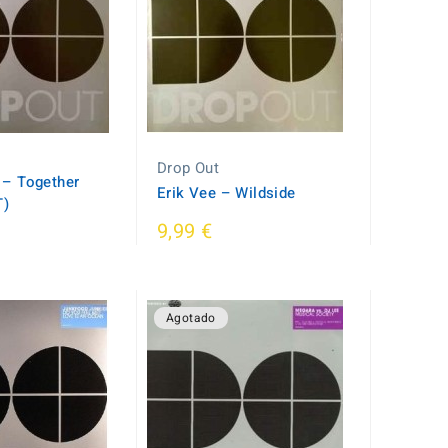
Drop Out
 ‎– Together
Erik Vee ‎– Wildside
T)
9,99 €
Agotado