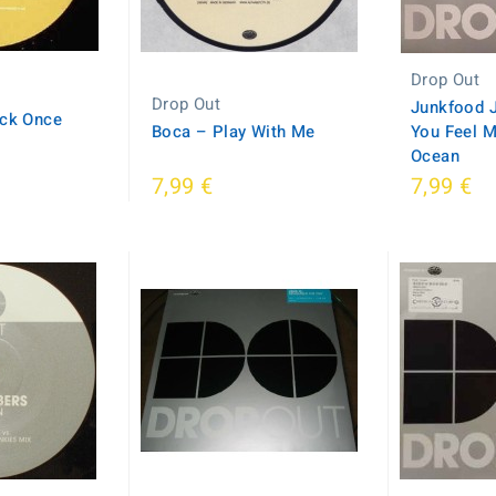
Drop Out
Drop Out
Junkfood J
ack Once
Boca ‎– Play With Me
You Feel M
Ocean
7,99 €
7,99 €