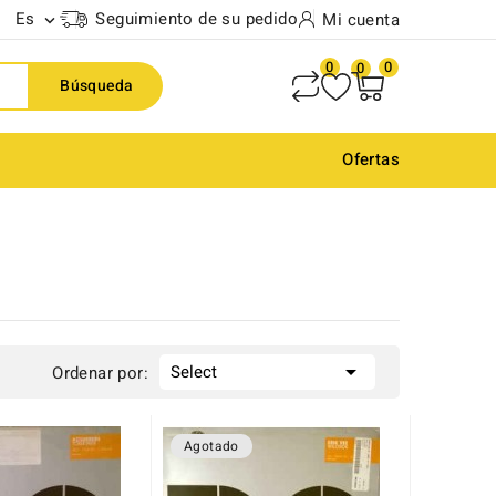
Es
Seguimiento de su pedido
Mi cuenta

0
0
0
Búsqueda
Ofertas

Select
Ordenar por:
Agotado