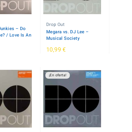
Drop Out
unkies ‎– Do
Megara vs. DJ Lee ‎–
e? / Love Is An
Musical Society
10,99 €
¡En oferta!