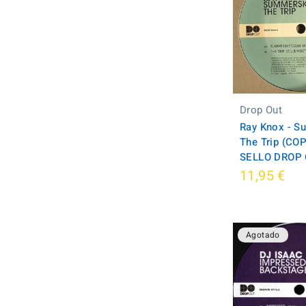
Drop Out
Ray Knox - S
The Trip (CO
SELLO DROP O
11,95 €
Agotado