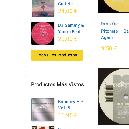
Curiel -...
24,00 €
Drop Out
DJ Sammy &
Pitchers ‎– B
Yanou Feat....
Again
20,00 €
9,50 €
Todos Los Productos
Productos Más Vistos
Bouncey E.P.
Vol. 5
11,95 €