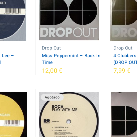
Drop Out
Drop Out
 Lee –
Miss Peppermint ‎– Back In
4 Clubbers
d
Time
(DROP OU
12,00 €
7,99 €
Agotado