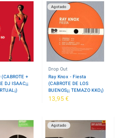
Agotado
Drop Out
0 (CABROTE +
Ray Knox - Fiesta
 DJ ISAAC¡¡
(CABROTE DE LOS
RTUAL¡)
BUENOS¡¡ TEMAZO KKO¡)
13,95 €
Agotado