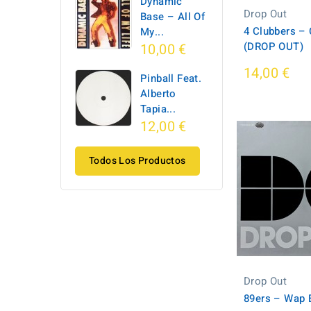
Dynamic
Drop Out
Base ‎– All Of
4 Clubbers – 
My...
(DROP OUT)
10,00 €
14,00 €
Pinball Feat.
Alberto
Tapia...
12,00 €
Todos Los Productos
Drop Out
89ers ‎– Wap