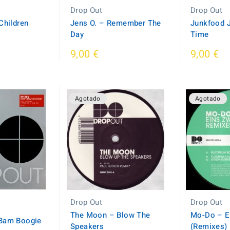
Drop Out
Drop Out
Children
Jens O. ‎– Remember The
Junkfood J
Day
Time
9,00 €
9,00 €
Agotado
Agotado
Drop Out
Drop Out
The Moon ‎– Blow The
Mo-Do ‎– E
 Bam Boogie
Speakers
(Remixes)