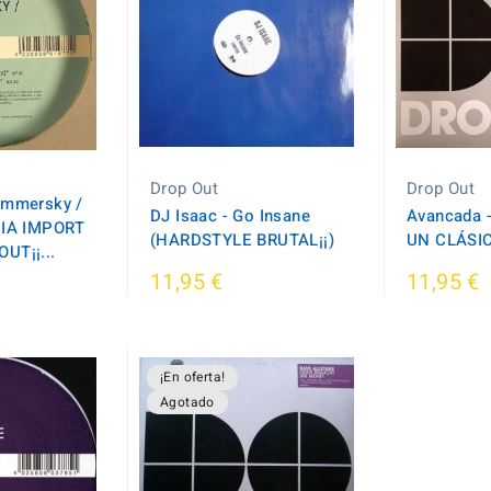
Drop Out
Drop Out
ummersky /
DJ Isaac - Go Insane
Avancada 
PIA IMPORT
(HARDSTYLE BRUTAL¡¡)
UN CLÁSIC
UT¡¡...
11,95 €
11,95 €
¡En oferta!
Agotado