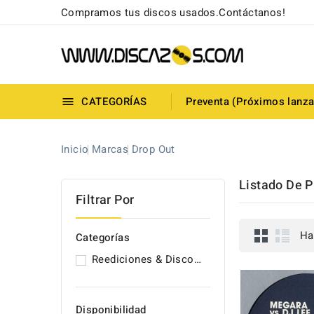
Compramos tus discos usados.Contáctanos!
CATEGORÍAS
Preventa (Próximos lanz

Inicio
Marcas
Drop Out
Listado De P
Filtrar Por
Ha
Categorías
Reediciones & Discos Originales (UNIDADES NUEVAS)
Disponibilidad