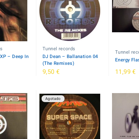
ds
Tunnel records
Tunnel rec
XP ‎– Deep In
DJ Dean ‎– Ballanation 04
Energy Fla
(The Remixes)
9,50 €
11,99 €
Agotado