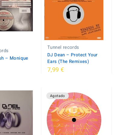
Tunnel records
ords
DJ Dean ‎– Protect Your
sh ‎– Monique
Ears (The Remixes)
7,99 €
Agotado