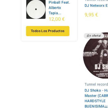
Pinball Feat.
DJ Networx E
Alberto
Tapia...
9,95 €
12,00 €
Todos Los Productos
¡En oferta!
Tunnel recor
DJ Shoko - H
Master (CAB
HARDSTYLE
BUENISIMA¡¡¡.