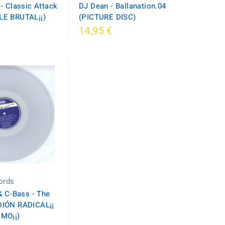
- Classic Attack
DJ Dean - Ballanation.04
E BRUTAL¡¡)
(PICTURE DISC)
14,95 €
ords
& C-Bass - The
IÓN RADICAL¡¡
MO¡¡)