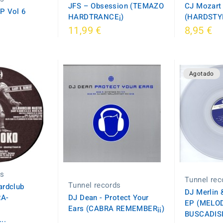
JFS ‎– Obsession (TEMAZO
CJ Mozart 
P Vol 6
HARDTRANCE¡)
(HARDSTYL
11,99 €
8,95 €
Agotado
ds
Tunnel rec
Tunnel records
ardclub
DJ Merlin 
RA-
DJ Dean - Protect Your
EP (MELOD
Ears (CABRA REMEMBER¡¡)
BUSCADISI
..