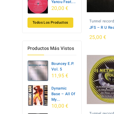
Yanou Feat....
20,00 €
Tunnel recor
Todos Los Productos
JFS ‎– R U Re
25,00 €
Productos Más Vistos
Bouncey E.P.
Vol. 5
11,95 €
Dynamic
Base ‎– All Of
My...
10,00 €
Tunnel recor