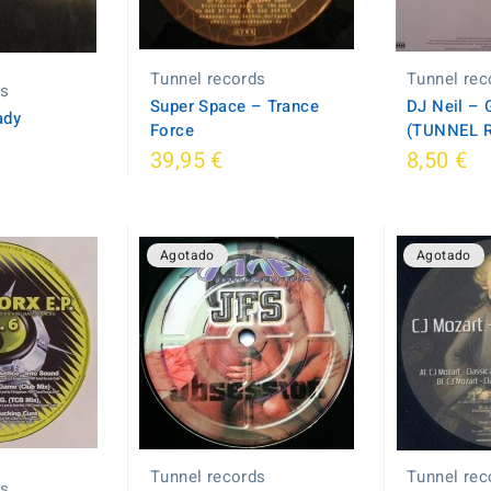
Tunnel records
Tunnel rec
ds
Super Space ‎– Trance
DJ Neil ‎–
ady
Force
(TUNNEL 
39,95 €
8,50 €
Agotado
Agotado
Tunnel records
Tunnel rec
ds