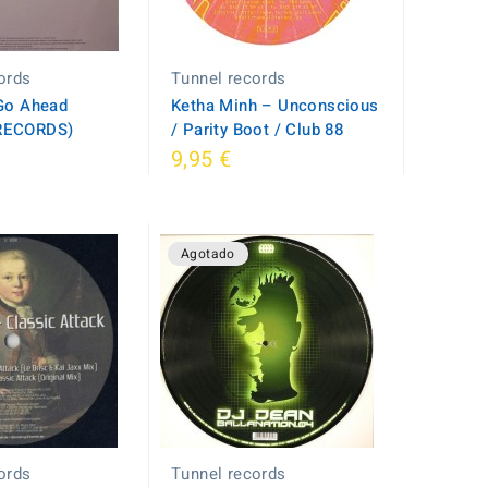
ords
Tunnel records
 Go Ahead
Ketha Minh ‎– Unconscious
RECORDS)
/ Parity Boot / Club 88
9,95 €
Agotado
ords
Tunnel records