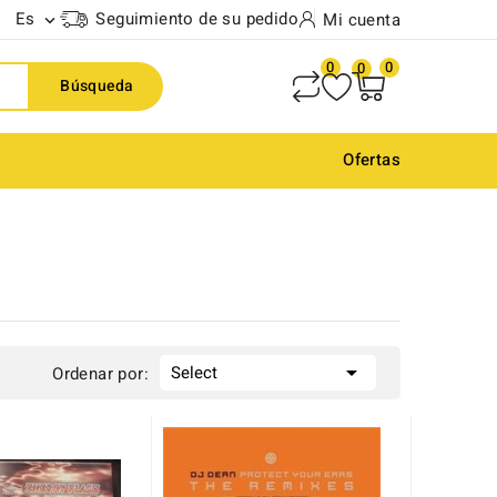
Es
Seguimiento de su pedido
Mi cuenta

0
0
0
Búsqueda
Ofertas

Select
Ordenar por: