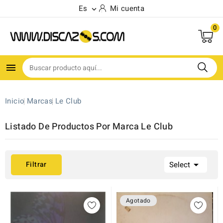
Es
Mi cuenta

0

Inicio
Marcas
Le Club
Listado De Productos Por Marca Le Club

Filtrar
Select
Agotado