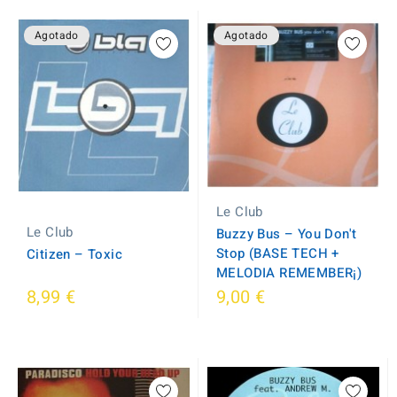
Agotado
Agotado
Le Club
Le Club
Buzzy Bus – You Don't
Stop (BASE TECH +
Citizen ‎– Toxic
MELODIA REMEMBER¡)
8,99 €
9,00 €