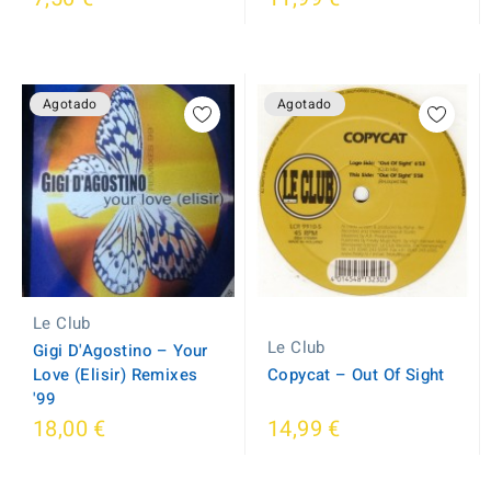
Agotado
Agotado
Le Club
Le Club
Gigi D'Agostino ‎– Your
Love (Elisir) Remixes
Copycat ‎– Out Of Sight
'99
18,00 €
14,99 €