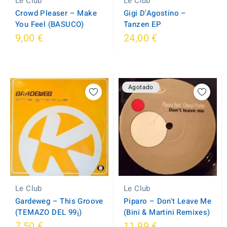
Le Club
Le Club
Gigi D'Agostino ‎–
Crowd Pleaser ‎– Make
Tanzen EP
You Feel (BASUCO)
9,00 €
24,00 €
Agotado
Le Club
Le Club
Gardeweg ‎– This Groove
Piparo ‎– Don't Leave Me
(TEMAZO DEL 99¡)
(Bini & Martini Remixes)
7,50 €
11,99 €