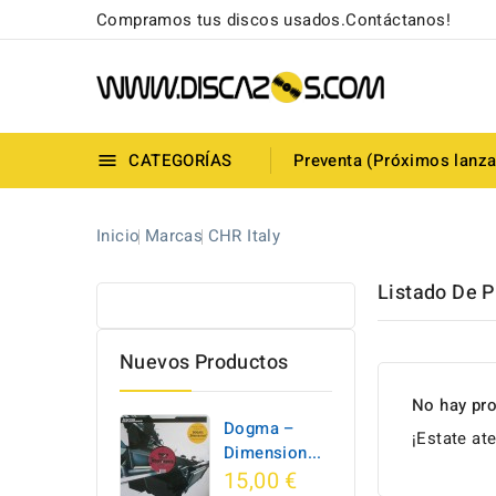
Compramos tus discos usados.Contáctanos!
CATEGORÍAS
Preventa (Próximos lanz

Inicio
Marcas
CHR Italy
Listado De P
Nuevos Productos
No hay pro
Dogma –
¡Estate at
Dimension...
15,00 €