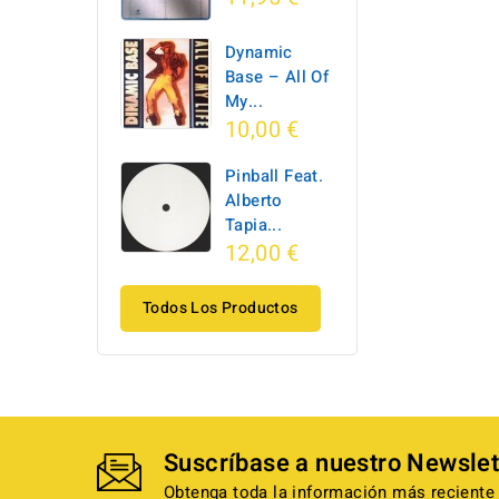
Dynamic
Base ‎– All Of
My...
10,00 €
Pinball Feat.
Alberto
Tapia...
12,00 €
Todos Los Productos
Suscríbase a nuestro Newslet
Obtenga toda la información más reciente 