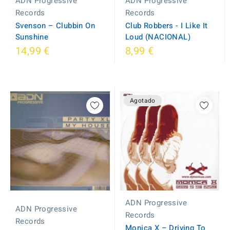
ADN Progressive
ADN Progressive
Records
Records
Svenson ‎– Clubbin On
Club Robbers - I Like It
Sunshine
Loud (NACIONAL)
14,99 €
8,99 €
Agotado
ADN Progressive
ADN Progressive
Records
Records
Monica X ‎– Driving To