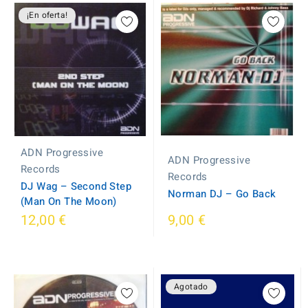
¡En oferta!
ADN Progressive
ADN Progressive
Records
Records
DJ Wag ‎– Second Step
Norman DJ ‎– Go Back
(Man On The Moon)
12,00 €
9,00 €
Agotado