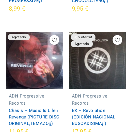
PROGRESSIVE¡)
CHOCOLATERO¡¡)
8,99 €
9,95 €
Agotado
¡En oferta!
Agotado
ADN Progressive
ADN Progressive
Records
Records
Chasis – Music Is Life /
BK – Revolution
Revenge (PICTURE DISC
(EDICIÓN NACIONAL
ORIGINAL,TEMAZO¡¡)
BUSCADISIMA¡¡)
11,95 €
17,95 €