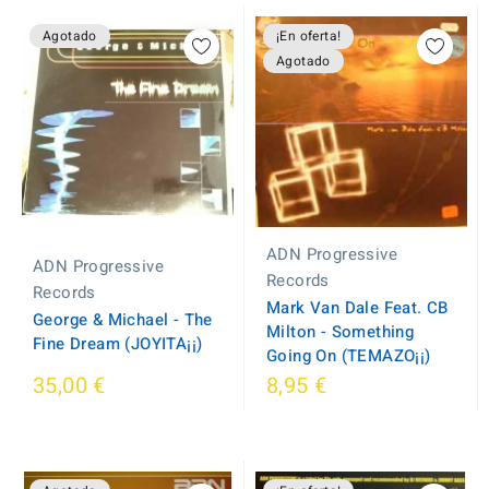
Agotado
¡En oferta!
Agotado
ADN Progressive
ADN Progressive
Records
Records
Mark Van Dale Feat. CB
George & Michael - The
Milton - Something
Fine Dream (JOYITA¡¡)
Going On (TEMAZO¡¡)
35,00 €
8,95 €