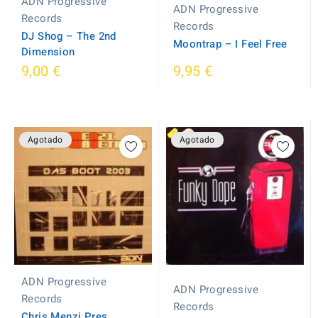
ADN Progressive
ADN Progressive
Records
Records
DJ Shog ‎– The 2nd
Moontrap ‎– I Feel Free
Dimension
9,00 €
9,95 €
Agotado
Agotado
ADN Progressive
ADN Progressive
Records
Records
Chris Menzi Pres.