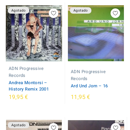
Agotado
Agotado
ADN Progressive
ADN Progressive
Records
Records
Andrea Montorsi ‎–
Ard Und Jorn ‎– 16
History Remix 2001
19,95 €
11,95 €
Agotado