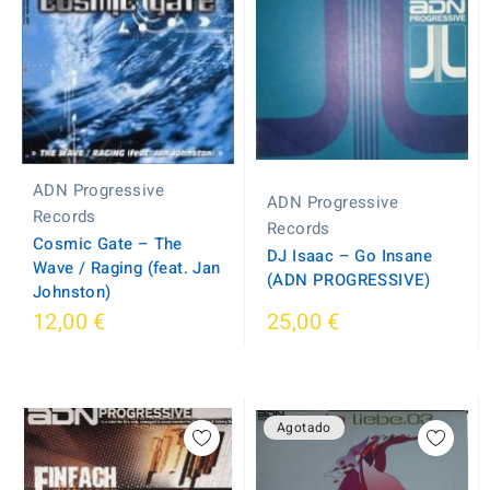
ADN Progressive
ADN Progressive
Records
Records
Cosmic Gate – The
DJ Isaac ‎– Go Insane
Wave / Raging (feat. Jan
(ADN PROGRESSIVE)
Johnston)
12,00 €
25,00 €
Agotado