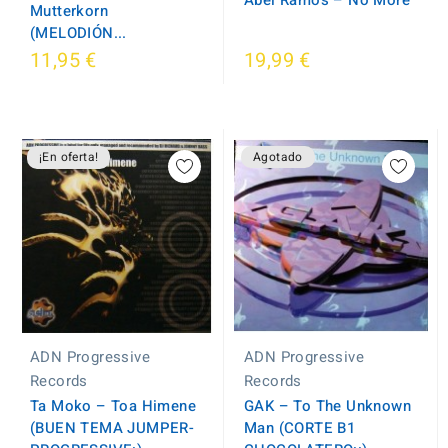
Mutterkorn
(MELODIÓN...
11,95 €
19,99 €
¡En oferta!
Agotado
ADN Progressive
ADN Progressive
Records
Records
Ta Moko – Toa Himene
GAK – To The Unknown
(BUEN TEMA JUMPER-
Man (CORTE B1