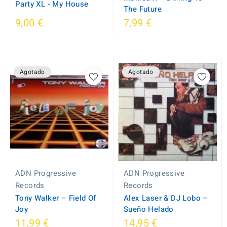
Party XL ‎- My House
The Future
9,00 €
7,99 €
Agotado
Agotado
ADN Progressive
ADN Progressive
Records
Records
Tony Walker ‎– Field Of
Alex Laser & DJ Lobo ‎–
Joy
Sueño Helado
11,99 €
14,95 €