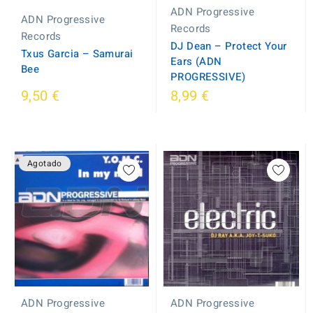
ADN Progressive
ADN Progressive
Records
Records
DJ Dean ‎– Protect Your
Txus Garcia ‎– Samurai
Ears (ADN
Bee
PROGRESSIVE)
9,50 €
8,99 €
Agotado
ADN Progressive
ADN Progressive