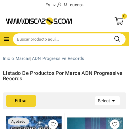
Es
Mi cuenta

0

Inicio
Marcas
ADN Progressive Records
Listado De Productos Por Marca ADN Progressive
Records

Filtrar
Select
Agotado