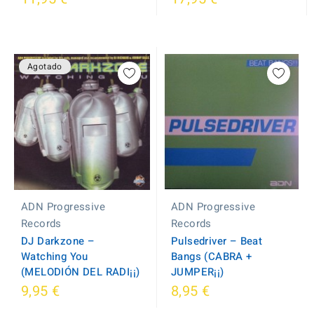
Agotado
ADN Progressive
ADN Progressive
Records
Records
Pulsedriver – Beat
DJ Darkzone –
Bangs (CABRA +
Watching You
JUMPER¡¡)
(MELODIÓN DEL RADI¡¡)
9,95 €
8,95 €