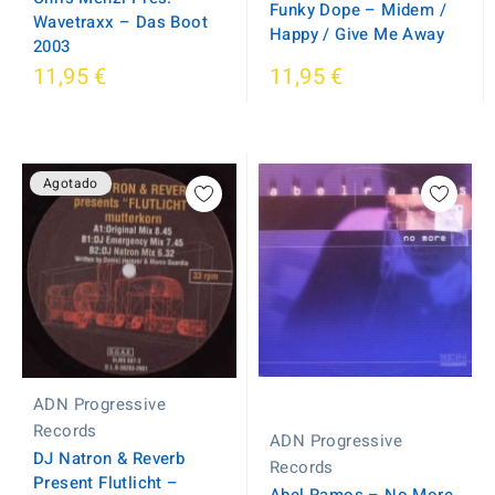
Funky Dope – Midem /
Wavetraxx ‎– Das Boot
Happy / Give Me Away
2003
11,95 €
11,95 €
Agotado
ADN Progressive
Records
ADN Progressive
DJ Natron & Reverb
Records
Present Flutlicht –
Abel Ramos – No More