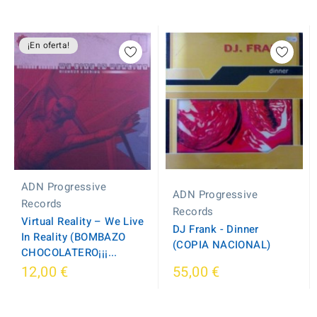
¡En oferta!
ADN Progressive
ADN Progressive
Records
Records
Virtual Reality – We Live
DJ Frank - Dinner
In Reality (BOMBAZO
(COPIA NACIONAL)
CHOCOLATERO¡¡¡...
12,00 €
55,00 €