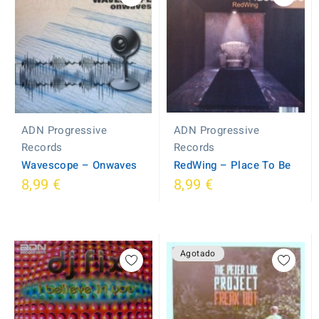
ADN Progressive
ADN Progressive
Records
Records
Wavescope ‎– Onwaves
RedWing ‎– Place To Be
8,99 €
8,99 €
Agotado