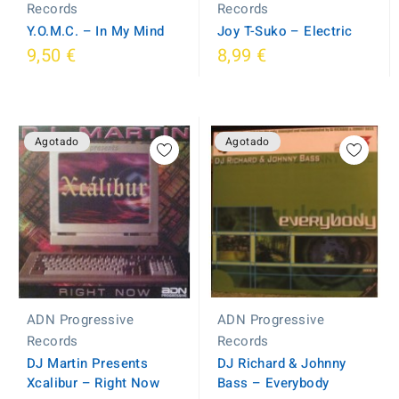
Records
Records
Y.O.M.C. ‎– In My Mind
Joy T-Suko ‎– Electric
9,50 €
8,99 €
Agotado
Agotado
ADN Progressive
ADN Progressive
Records
Records
DJ Richard & Johnny
DJ Martin Presents
Bass ‎– Everybody
Xcalibur ‎– Right Now