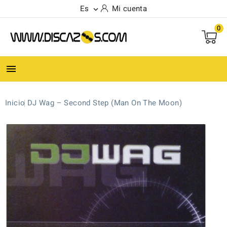
Es
Mi cuenta

0

Inicio
DJ Wag ‎– Second Step (Man On The Moon)