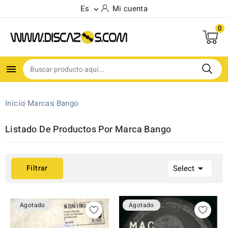
Es
Mi cuenta

0

Inicio
Marcas
Bango
Listado De Productos Por Marca Bango

Filtrar
Select
Agotado
Agotado