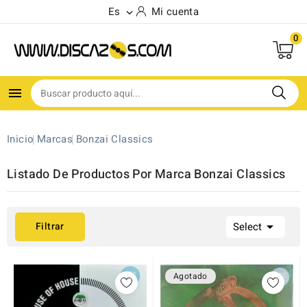
Es
Mi cuenta

0
(10)

Inicio
Marcas
Bonzai Classics
Listado De Productos Por Marca Bonzai Classics

Filtrar
Select
Agotado