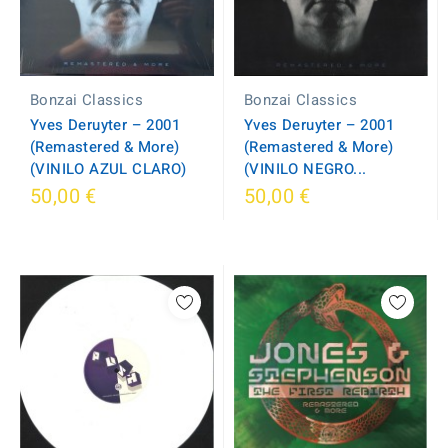
Bonzai Classics
Bonzai Classics
Yves Deruyter ‎– 2001
Yves Deruyter ‎– 2001
(Remastered & More)
(Remastered & More)
(VINILO AZUL CLARO)
(VINILO NEGRO...
50,00 €
50,00 €