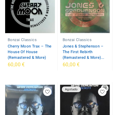
Bonzai Classics
Bonzai Classics
Cherry Moon Trax – The
Jones & Stephenson –
House Of House
The First Rebirth
(Remastered & More)
(Remastered & More)...
60,00 €
60,00 €
Agotado