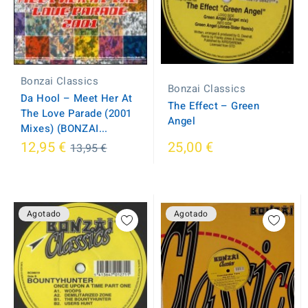
Bonzai Classics
Bonzai Classics
Da Hool ‎– Meet Her At
The Effect ‎– Green
The Love Parade (2001
Angel
Mixes) (BONZAI...
Regular
12,95 €
25,00 €
13,95 €
price
Agotado
Agotado