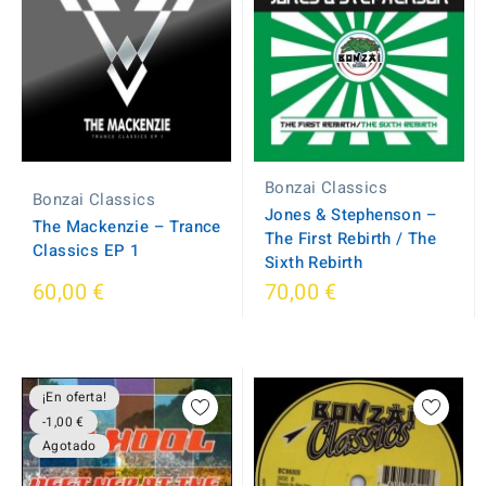
Bonzai Classics
Bonzai Classics
Jones & Stephenson ‎–
The Mackenzie ‎– Trance
The First Rebirth / The
Classics EP 1
Sixth Rebirth
60,00 €
70,00 €
¡En oferta!
-1,00 €
Agotado