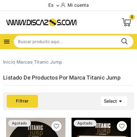
Es
Mi cuenta

0

Inicio
Marcas
Titanic Jump
Listado De Productos Por Marca Titanic Jump

Filtrar
Select
Agotado
Agotado