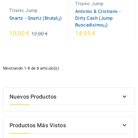
Titanic Jump
Titanic Jump
Antonio & Cristiano -
Snartz - Snartz (Brutal¡¡)
Dirty Cash (Jump
Buscadisimo¡¡)
Regular
10,00 €
14,95 €
12,00 €
price
Mostrando 1-8 de 8 artículo(s)
Nuevos Productos

Productos Más Vistos
