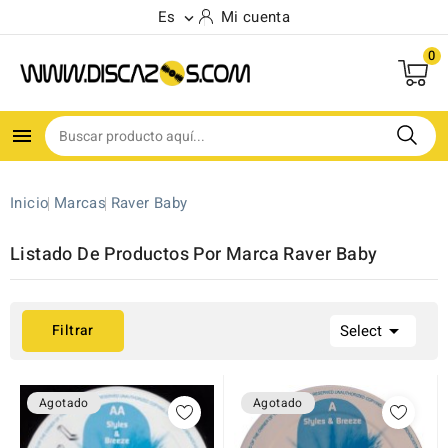
Es
Mi cuenta

0

Inicio
Marcas
Raver Baby
Listado De Productos Por Marca Raver Baby

Filtrar
Select
Agotado
Agotado