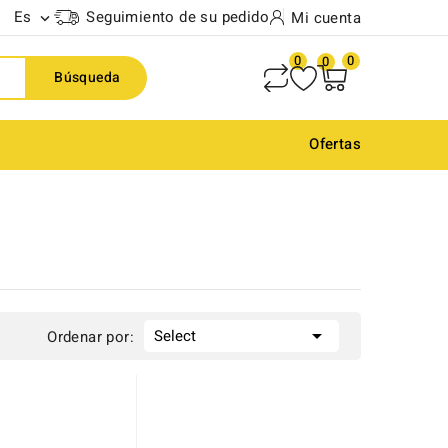
Es
Seguimiento de su pedido
Mi cuenta

0
0
0
Búsqueda
Ofertas

Select
Ordenar por: