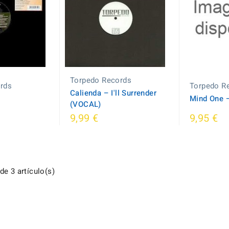
Torpedo Records
rds
Torpedo R
Calienda – I'll Surrender
Mind One 
(VOCAL)
9,99 €
9,95 €
e 3 artículo(s)