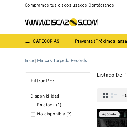
Compramos tus discos usados.Contáctanos!
CATEGORÍAS
Preventa (Próximos lanz

Inicio
Marcas
Torpedo Records
Listado De 
Filtrar Por
Ha
Disponibilidad
En stock
(1)
No disponible
(2)
Agotado