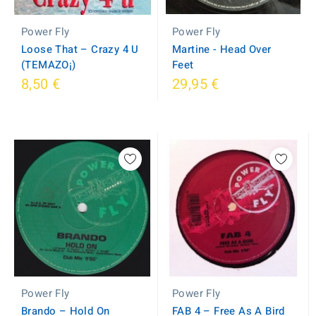
Power Fly
Power Fly
Martine - Head Over
Loose That ‎– Crazy 4 U
Feet
(TEMAZO¡)
8,50 €
29,95 €
Power Fly
Power Fly
Brando ‎– Hold On
FAB 4 ‎– Free As A Bird