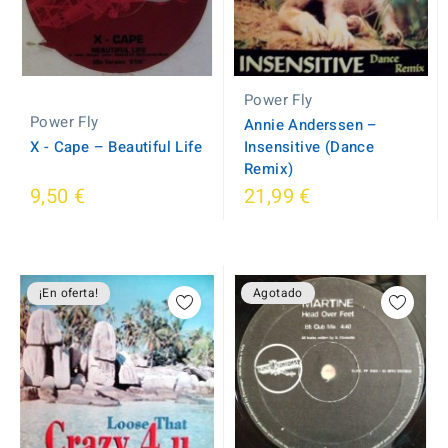
Power Fly
Power Fly
Annie Anderssen ‎–
X - Cape ‎– Beautiful Life
Insensitive (Dance
Remix)
9,50 €
21,99 €
¡En oferta!
Agotado