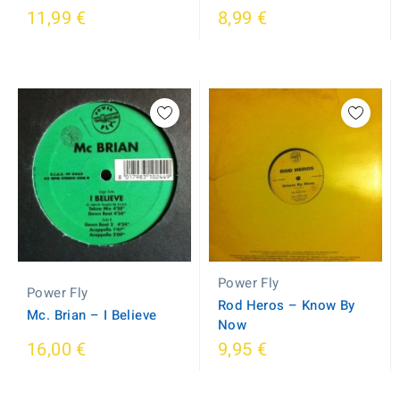
11,99 €
8,99 €
Power Fly
Power Fly
Rod Heros – Know By
Mc. Brian – I Believe
Now
16,00 €
9,95 €