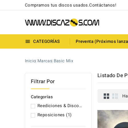
Compramos tus discos usados.Contáctanos!
CATEGORÍAS
Preventa (Próximos lanz

Inicio
Marcas
Basic Mix
Listado De P
Filtrar Por
Ha
Categorías
Reediciones & Discos Originales (UNIDADES NUEVAS)
Reposiciones
(1)