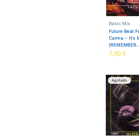
Basic Mix
Future Beat Fe
Carma – It's 
(REMEMBER..
7,50 €
Agotado