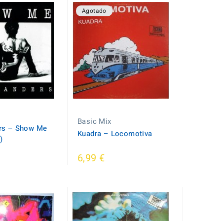
Agotado
Basic Mix
rs ‎– Show Me
Kuadra ‎– Locomotiva
)
6,99 €