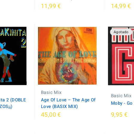
11,99 €
14,99 €
Agotado
Basic Mix
Basic Mix
ta 2 (DOBLE
Age Of Love ‎– The Age Of
Moby - Go
ZOS¡¡)
Love (BASIX MIX)
45,00 €
9,95 €