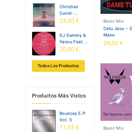
Christian
Curiel -...
24,00 €
Basic Mix
Cetu Javu – 
Mano
DJ Sammy &
Yanou Feat....
24,00 €
20,00 €
Todos Los Productos
Productos Más Vistos
Bouncey E.P.
Vol. 5
11,95 €
Basic Mix