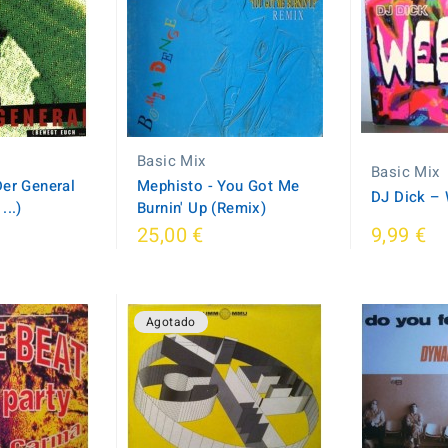
Basic Mix
Basic Mix
Der General
Mephisto - You Got Me
DJ Dick ‎–
...)
Burnin' Up (Remix)
25,00 €
9,99 €
Agotado