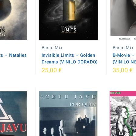
Basic Mix
Basic Mix
ts – Natalies
Invisible Limits ‎– Golden
B-Movie – 
Dreams (VINILO DORADO)
(VINILO N
25,00 €
35,00 €