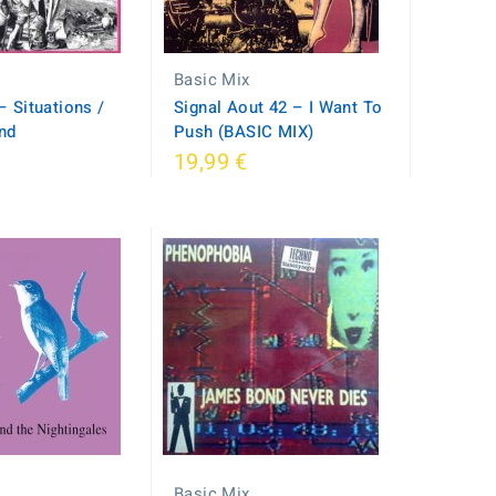
Basic Mix
– Situations /
Signal Aout 42 ‎– I Want To
nd
Push (BASIC MIX)
19,99 €
Basic Mix