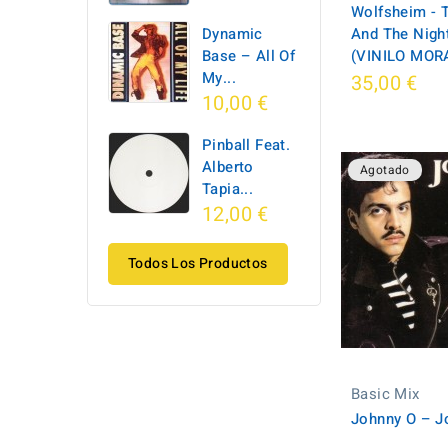
Wolfsheim - 
Dynamic
And The Nigh
Base ‎– All Of
(VINILO MOR
My...
35,00 €
10,00 €
Pinball Feat.
Alberto
Agotado
Tapia...
12,00 €
Todos Los Productos
Basic Mix
Johnny O ‎– 