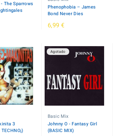
 - The Sparrows
Phenophobia ‎– James
ghtingales
Bond Never Dies
6,99 €
Agotado
Basic Mix
inita 3
Johnny O - Fantasy Girl
 TECHNO¡)
(BASIC MIX)