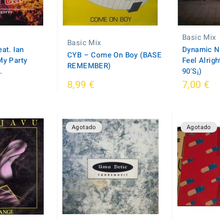
Basic Mix
Basic Mix
at. Ian
Dynamic N
CYB – Come On Boy (BASE
My Party
Feel Alri
REMEMBER)
.
90'S¡)
8,99 €
7,00 €
Agotado
Agotado