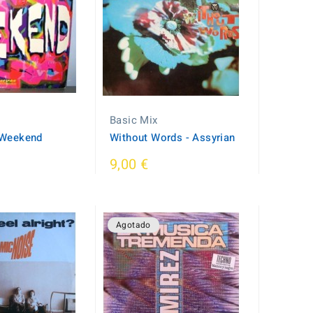
Basic Mix
 Weekend
Without Words - Assyrian
9,00 €
Agotado