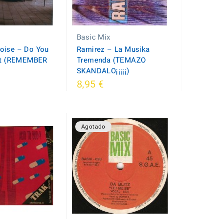
Basic Mix
oise – Do You
Ramirez – La Musika
ght (REMEMBER
Tremenda (TEMAZO
SKANDALO¡¡¡¡¡)
8,95 €
Agotado