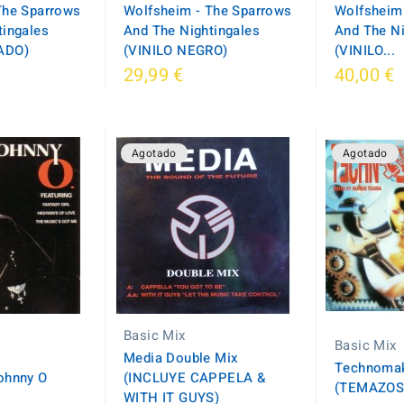
The Sparrows
Wolfsheim - The Sparrows
Wolfsheim
tingales
And The Nightingales
And The Ni
ADO)
(VINILO NEGRO)
(VINILO...
29,99 €
40,00 €
Agotado
Agotado
Basic Mix
Basic Mix
Media Double Mix
Technomak
Johnny O
(INCLUYE CAPPELA &
(TEMAZOS
WITH IT GUYS)