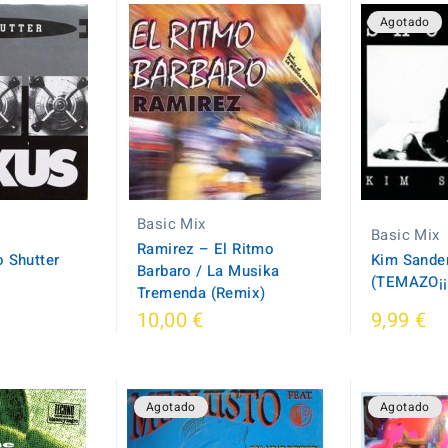
Agotado
Basic Mix
Basic Mix
Ramirez ‎– El Ritmo
o Shutter
Kim Sande
Barbaro / La Musika
(TEMAZO¡¡
Tremenda (Remix)
10,00 €
9,99 €
Agotado
Agotado