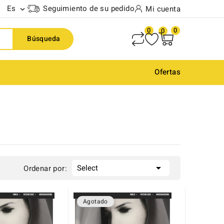
Es
Seguimiento de su pedido
Mi cuenta

0
0
0
Búsqueda
Ofertas

Select
Ordenar por:
Agotado