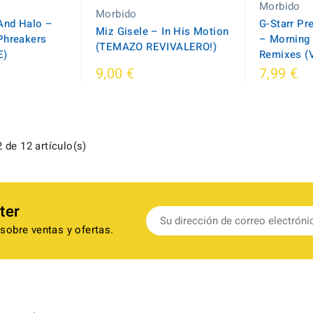
Morbido
Morbido
And Halo ‎–
G-Starr Pr
Miz Gisele ‎– In His Motion
Phreakers
‎– Morning 
(TEMAZO REVIVALERO!)
E)
Remixes (
9,00 €
7,99 €
 de 12 artículo(s)
ter
sobre ventas y ofertas.