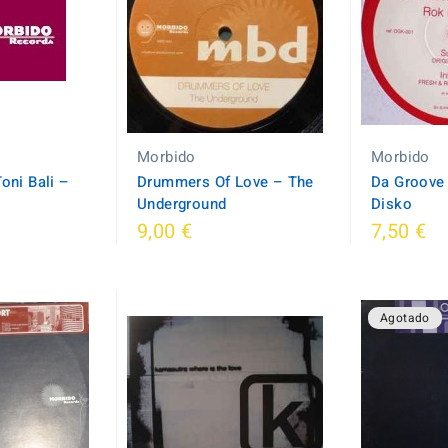
Morbido
Morbido
oni Bali ‎–
Drummers Of Love ‎– The
Da Groove 
Underground
Disko
9,00 €
7,50 €
Agotado