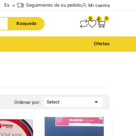
Es
Seguimiento de su pedido
Mi cuenta

0
0
0
Búsqueda
Ofertas

Select
Ordenar por: