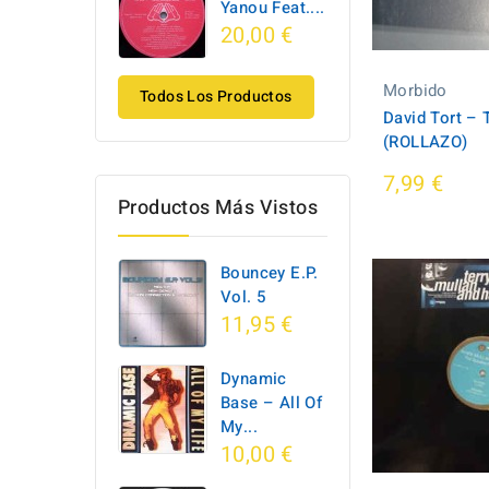
Yanou Feat....
20,00 €
Morbido
Todos Los Productos
David Tort ‎–
(ROLLAZO)
7,99 €
Productos Más Vistos
Bouncey E.P.
Vol. 5
11,95 €
Dynamic
Base ‎– All Of
My...
10,00 €