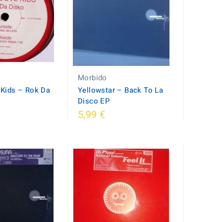
Morbido
Kids ‎– Rok Da
Yellowstar ‎– Back To La
Disco EP
5,99 €