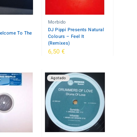
Morbido
DJ Pippi Presents Natural
Welcome To The
Colours ‎– Feel It
(Remixes)
6,50 €
Agotado