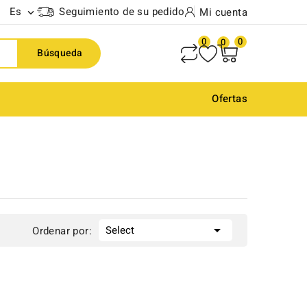
Es
Seguimiento de su pedido
Mi cuenta

0
0
0
Búsqueda
Ofertas

Select
Ordenar por: