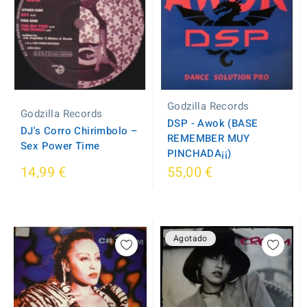
Godzilla Records
Godzilla Records
DSP - Awok (BASE
DJ's Corro Chirimbolo ‎–
REMEMBER MUY
Sex Power Time
PINCHADA¡¡)
14,99 €
55,00 €
Agotado