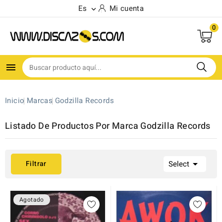
Es
Mi cuenta

0
(1)

Inicio
Marcas
Godzilla Records
Listado De Productos Por Marca Godzilla Records

Filtrar
Select
Agotado