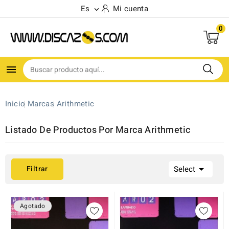
Es
Mi cuenta

0

Inicio
Marcas
Arithmetic
Listado De Productos Por Marca Arithmetic

Filtrar
Select
Agotado