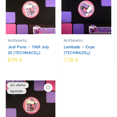
Arithmetic
Arithmetic
Joel Pons ‎– 1969 July
Lambado – Expo
20 (TECHNACO¡¡)
(TECHNAZO¡¡)
8,99 €
7,50 €
¡En oferta!
Agotado