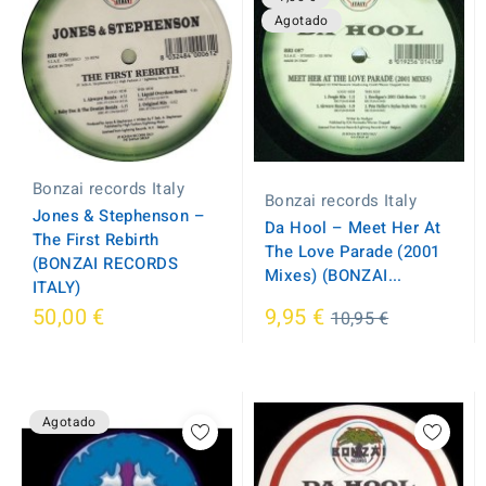
Agotado
Bonzai records Italy
Bonzai records Italy
Jones & Stephenson ‎–
Da Hool ‎– Meet Her At
The First Rebirth
The Love Parade (2001
(BONZAI RECORDS
Mixes) (BONZAI...
ITALY)
Regular
50,00 €
9,95 €
10,95 €
price
Agotado