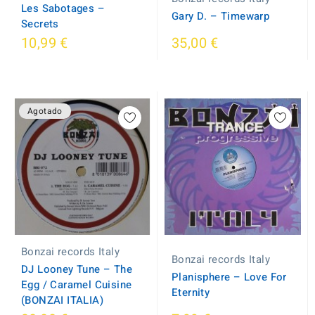
Les Sabotages ‎–
Gary D. ‎– Timewarp
Secrets
10,99 €
35,00 €
Agotado
Bonzai records Italy
Bonzai records Italy
DJ Looney Tune ‎– The
Planisphere ‎– Love For
Egg / Caramel Cuisine
Eternity
(BONZAI ITALIA)