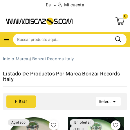
Es
Mi cuenta

0

Inicio
Marcas
Bonzai Records Italy
Listado De Productos Por Marca Bonzai Records
Italy

Filtrar
Select
Agotado
¡En oferta!
-1,00 €