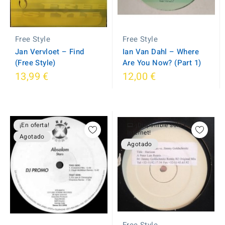
Free Style
Free Style
Jan Vervloet ‎– Find
Ian Van Dahl – Where
(Free Style)
Are You Now? (Part 1)
13,99 €
12,00 €
¡En oferta!
¡Disponible sólo en
Internet!
Agotado
Agotado