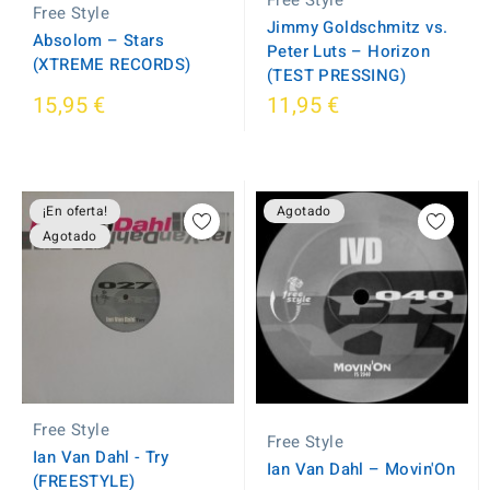
Free Style
Free Style
Jimmy Goldschmitz vs.
Absolom ‎– Stars
Peter Luts – Horizon
(XTREME RECORDS)
(TEST PRESSING)
15,95 €
11,95 €
¡En oferta!
Agotado
Agotado
Free Style
Free Style
Ian Van Dahl - Try
Ian Van Dahl ‎– Movin'On
(FREESTYLE)