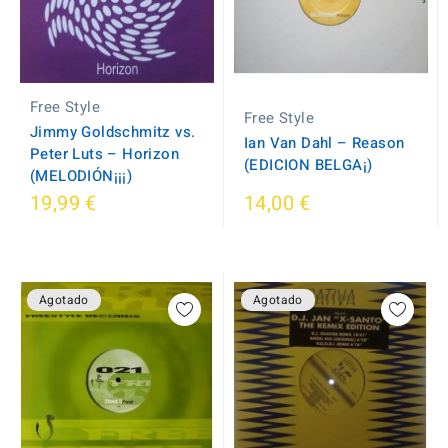
Free Style
Free Style
Jimmy Goldschmitz vs.
Ian Van Dahl – Reason
Peter Luts – Horizon
(EDICION BELGA¡)
(MELODIÓN¡¡¡)
19,99 €
14,00 €
Agotado
Agotado