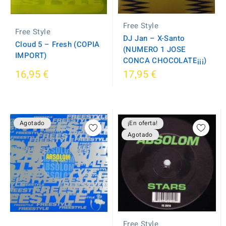
Free Style
Free Style
DJ Jan – X-Santo
Cloud 5 – Fresh (COPIA
(NUMERO 1 JOSE
IMPORT)
CONCA CHOCOLATE¡¡¡)
16,95 €
17,95 €
Agotado
¡En oferta!
Agotado
Free Style