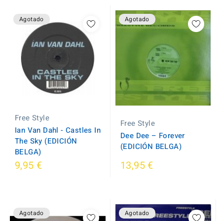
Agotado
Agotado
Free Style
Free Style
Ian Van Dahl - Castles In
Dee Dee ‎– Forever
The Sky (EDICIÓN
(EDICIÓN BELGA)
BELGA)
9,95 €
13,95 €
Agotado
Agotado