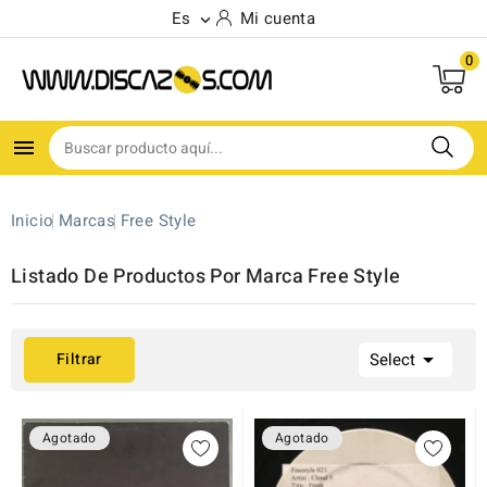
Es
Mi cuenta

0
(2)

Inicio
Marcas
Free Style
Listado De Productos Por Marca Free Style

Filtrar
Select
Agotado
Agotado