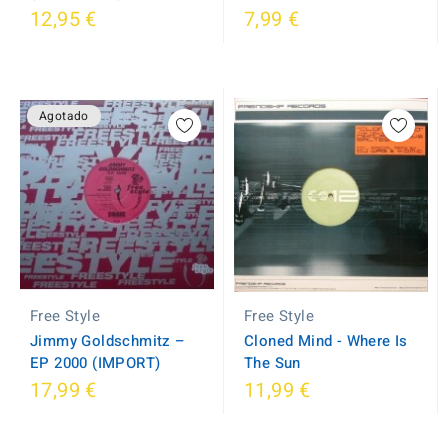
12,95 €
7,99 €
Agotado
Free Style
Free Style
Jimmy Goldschmitz ‎–
Cloned Mind - Where Is
EP 2000 (IMPORT)
The Sun
17,99 €
11,99 €