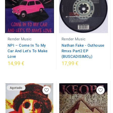
Render Music
Render Music
NPI ‎– Come In To My
Nathan Fake - Outhouse
Car And Let's To Make
Rmxs Part2 EP
Love
(BUSCADISIMO¡¡)
14,99 €
17,99 €
Agotado