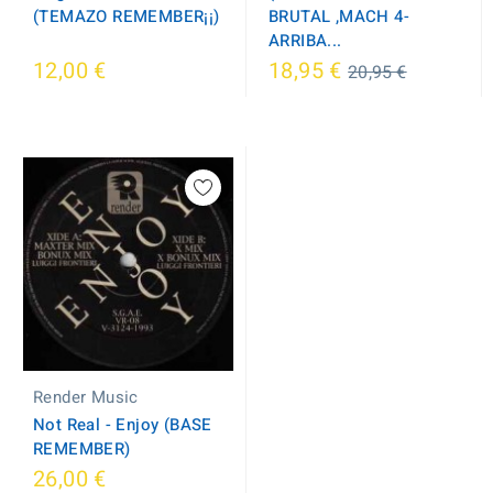
(TEMAZO REMEMBER¡¡)
BRUTAL ,MACH 4-
ARRIBA...
Regular
12,00 €
18,95 €
20,95 €
price
Render Music
Not Real - Enjoy (BASE
REMEMBER)
26,00 €