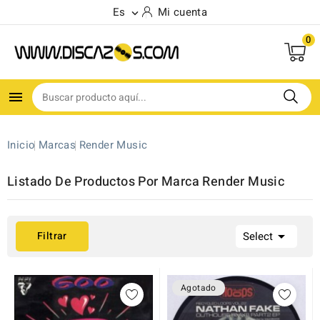
Es
Mi cuenta

0

Inicio
Marcas
Render Music
Listado De Productos Por Marca Render Music

Filtrar
Select
Agotado