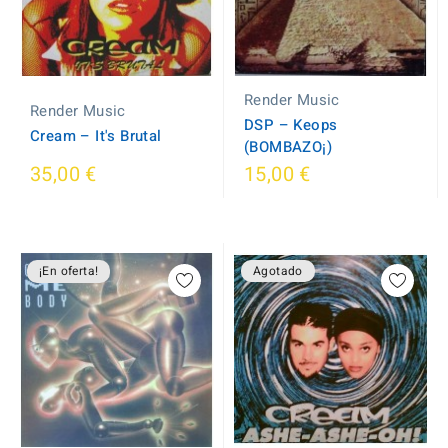
Render Music
Render Music
DSP – Keops
Cream ‎– It's Brutal
(BOMBAZO¡)
35,00 €
15,00 €
¡En oferta!
Agotado