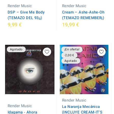
Render Music
Render Music
Cream – Ashe-Ashe-Oh
DSP – Give Me Body
(TEMAZO REMEMBER¡)
(TEMAZO DEL 93¡¡)
9,99 €
19,99 €
Agotado
¡En oferta!
-2,00 €
Agotado
Render Music
Render Music
La Naranja Mecánica
Idagama - Ahora
(INCLUYE CREAM-IT'S