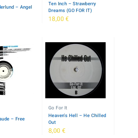
Ten Inch ‎– Strawberry
erlund ‎– Angel
Dreams (GO FOR IT)
18,00 €
Go For It
Heaven's Hell ‎– He Chilled
aude ‎– Free
Out
8,00 €