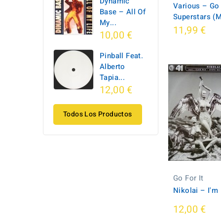
Dynamic
Various ‎– Go 
Base ‎– All Of
Superstars 
My...
11,99 €
10,00 €
Pinball Feat.
Alberto
Tapia...
12,00 €
Todos Los Productos
Go For It
Nikolai ‎– I'm
12,00 €