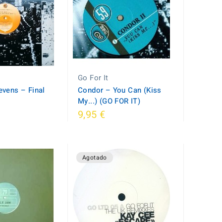
Go For It
vens ‎– Final
Condor ‎– You Can (Kiss
My...) (GO FOR IT)
9,95 €
Agotado