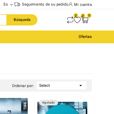
Es
Seguimiento de su pedido
Mi cuenta

0
0
0
Búsqueda
Ofertas

Select
Ordenar por:
Agotado