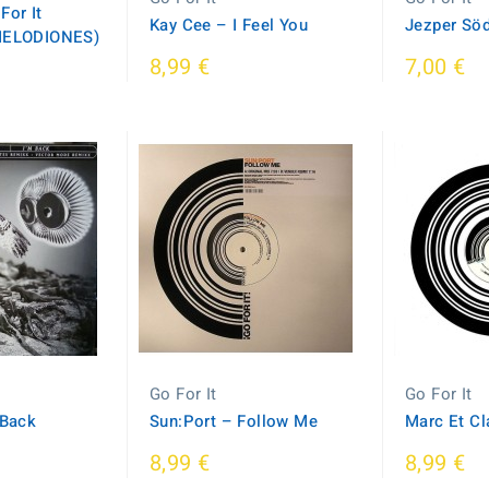
For It
Kay Cee ‎– I Feel You
Jezper Söd
(MELODIONES)
8,99 €
7,00 €
Go For It
Go For It
 Back
Sun:Port ‎– Follow Me
Marc Et Cl
8,99 €
8,99 €