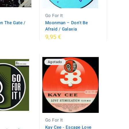
Go For It
en The Gate /
Moonman ‎– Don't Be
Afraid / Galaxia
9,95 €
Agotado
Go For It
Kay Cee - Escape Love