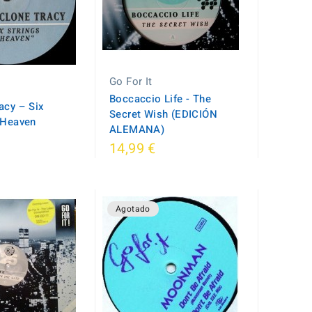
Go For It
Boccaccio Life - The
acy ‎– Six
Secret Wish (EDICIÓN
 Heaven
ALEMANA)
14,99 €
Agotado