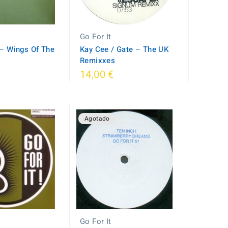
Go For It
 ‎– Wings Of The
Kay Cee / Gate ‎– The UK
Remixxes
14,00 €
Agotado
Go For It