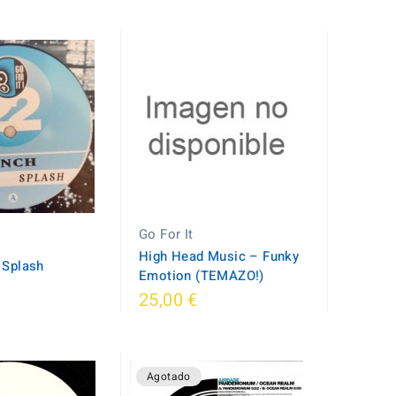
Go For It
High Head Music ‎– Funky
– Splash
Emotion (TEMAZO!)
25,00 €
Agotado