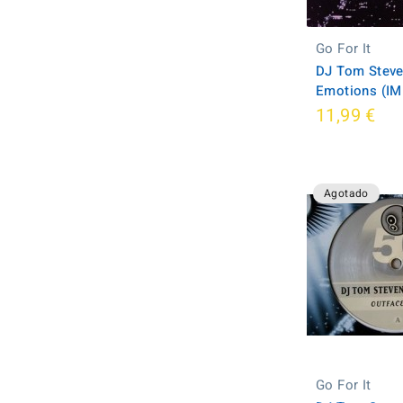
Go For It
DJ Tom Stev
Emotions (I
11,99 €
Agotado
Go For It