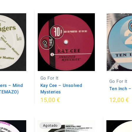
Go For It
Go For It
ers ‎– Mind
Kay Cee ‎– Unsolved
Ten Inch ‎
(TEMAZO)
Mysteries
15,00 €
12,00 €
Agotado