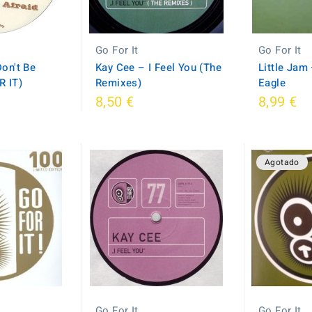
Go For It
Go For It
on't Be
Kay Cee ‎– I Feel You (The
Little Jam
R IT)
Remixes)
Eagle
8,50 €
8,99 €
Agotado
Go For It
Go For It