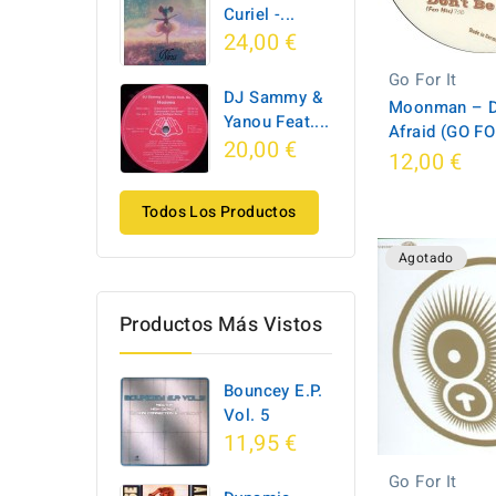
Curiel -...
24,00 €
Go For It
DJ Sammy &
Moonman ‎– D
Yanou Feat....
Afraid (GO FO
20,00 €
12,00 €
Todos Los Productos
Agotado
Productos Más Vistos
Bouncey E.P.
Vol. 5
11,95 €
Go For It