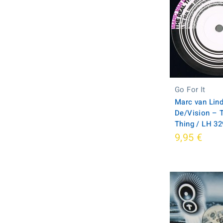
Go For It
Marc van Lind
De/Vision ‎– 
Thing / LH 3
9,95 €