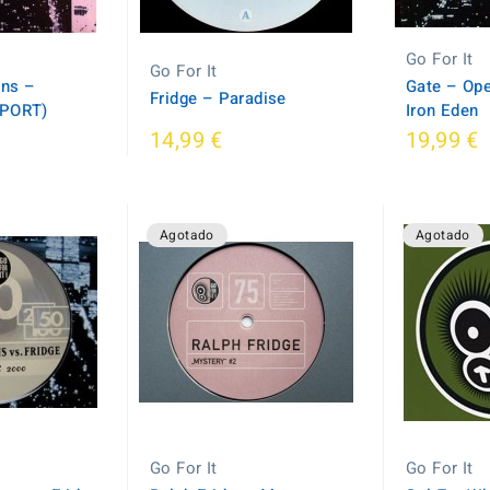
Go For It
Go For It
ens –
Gate ‎– Op
Fridge ‎– Paradise
MPORT)
Iron Eden
14,99 €
19,99 €
Agotado
Agotado
Go For It
Go For It