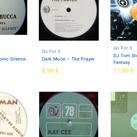
Go For It
Go For It
DJ Tom Ste
onic Silence
Dark Moon ‎– The Prayer
Fantasy
8,99 €
11,99 €