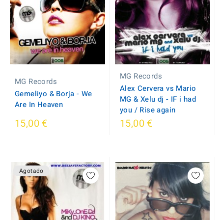
MG Records
MG Records
Alex Cervera vs Mario
Gemeliyo & Borja - We
MG & Xelu dj - IF i had
Are In Heaven
you / Rise again
15,00 €
15,00 €
Agotado