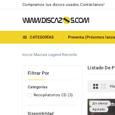
Compramos tus discos usados.Contáctanos!
CATEGORÍAS
Preventa (Próximos lanz

Inicio
Marcas
Legend Records
Listado De 
Filtrar Por
Ha
Categorías
Recopilatorios CD
(3)
¡En oferta!
Agotado
Disponibilidad