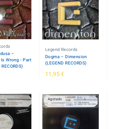
cords
Legend Records
dusa ‎–
Dogma ‎– Dimension
Is Wrong - Part
(LEGEND RECORDS)
D RECORDS)
11,95 €
Agotado