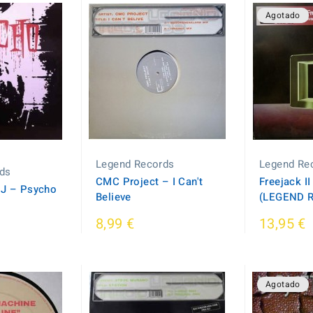
Agotado
Legend Records
Legend Re
ds
CMC Project ‎– I Can't
Freejack I
J ‎– Psycho
Believe
(LEGEND 
8,99 €
13,95 €
Agotado