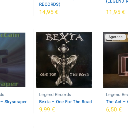
(LEGEND 
RECORDS)
14,95 €
11,95 €
Agotado
ds
Legend Records
Legend Re
‎– Skyscraper
Bexta ‎– One For The Road
The Act ‎–
9,99 €
6,50 €