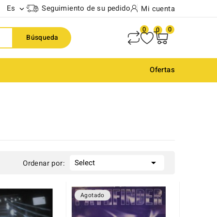
Es
Seguimiento de su pedido
Mi cuenta

0
0
0
Búsqueda
Ofertas

Select
Ordenar por:
Agotado