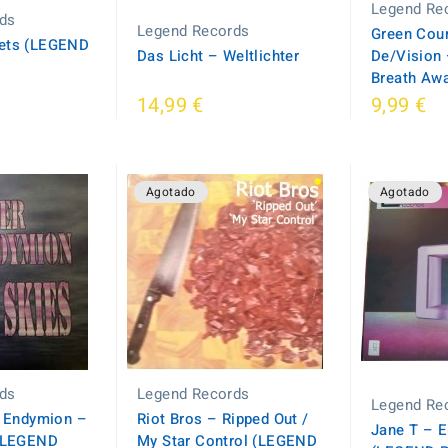
Legend Re
ds
Legend Records
Green Cour
rets (LEGEND
Das Licht ‎– Weltlichter
De/Vision 
Breath Awa
14,99 €
9,99 €
Agotado
Agotado
ds
Legend Records
Legend Re
. Endymion –
Riot Bros – Ripped Out /
Jane T – E
 (LEGEND
My Star Control (LEGEND