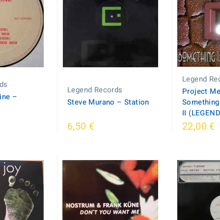
Legend Re
ds
Legend Records
Project Me
ne ‎–
Steve Murano ‎– Station
Something 
II (LEGEN
6,50 €
22,00 €