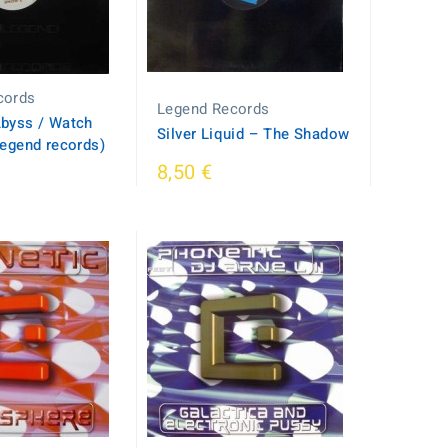
cords
Legend Records
Abyss / Watch
Silver Liquid ‎– The Shadow
Legend records)
8,50 €