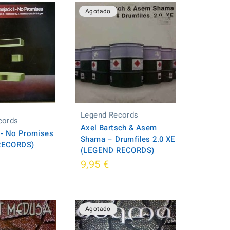
Agotado
Legend Records
cords
Axel Bartsch & Asem
I - No Promises
Shama – Drumfiles 2.0 XE
RECORDS)
(LEGEND RECORDS)
9,95 €
Agotado