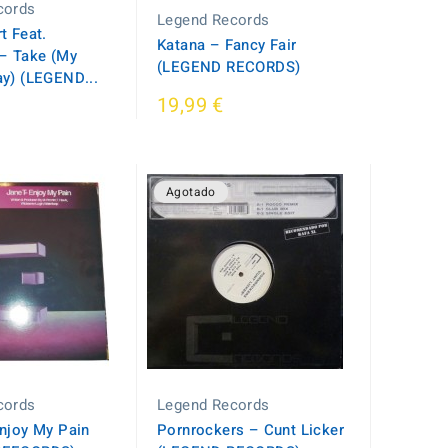
cords
Legend Records
t Feat.
Katana ‎– Fancy Fair
‎– Take (My
(LEGEND RECORDS)
y) (LEGEND...
19,99 €
Agotado
cords
Legend Records
njoy My Pain
Pornrockers ‎– Cunt Licker