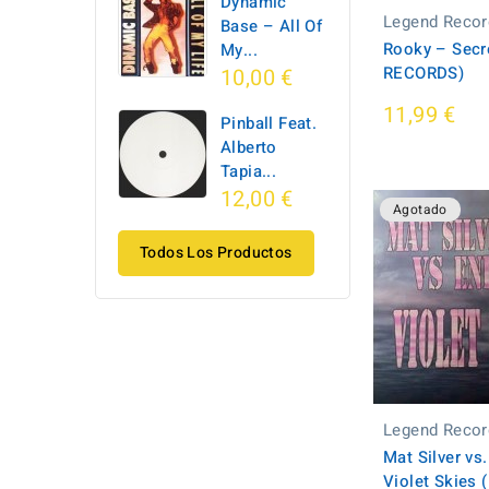
Dynamic
Legend Recor
Base ‎– All Of
Rooky ‎– Sec
My...
RECORDS)
10,00 €
11,99 €
Pinball Feat.
Alberto
Tapia...
12,00 €
Agotado
Todos Los Productos
Legend Recor
Mat Silver vs
Violet Skies