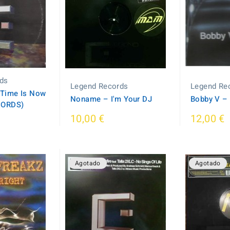
ds
Legend Records
Legend Re
r Time Is Now
Noname ‎– I'm Your DJ
Bobby V ‎–
CORDS)
10,00 €
12,00 €
Agotado
Agotado