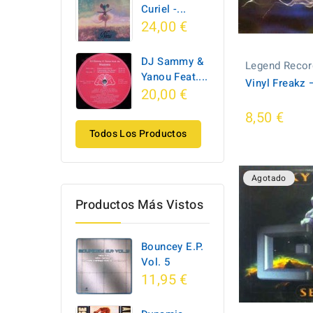
Curiel -...
24,00 €
DJ Sammy &
Legend Recor
Yanou Feat....
Vinyl Freakz ‎
20,00 €
8,50 €
Todos Los Productos
Agotado
Productos Más Vistos
Bouncey E.P.
Vol. 5
11,95 €