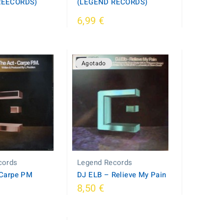
REECORDS)
(LEGEND RECORDS)
6,99 €
Agotado
cords
Legend Records
 Carpe PM
DJ ELB ‎– Relieve My Pain
8,50 €