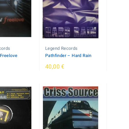
cords
Legend Records
 Freelove
Pathfinder ‎– Hard Rain
40,00 €