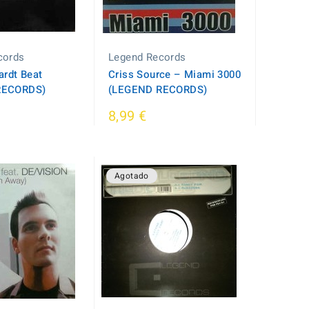
cords
Legend Records
ardt Beat
Criss Source ‎– Miami 3000
RECORDS)
(LEGEND RECORDS)
8,99 €
Agotado