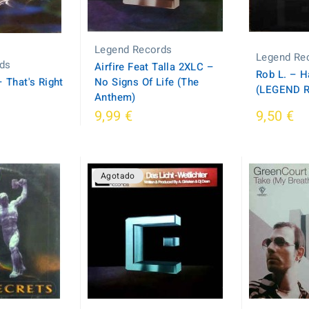
Legend Records
Legend Re
ds
Airfire Feat Talla 2XLC ‎–
Rob L. ‎– H
– That's Right
No Signs Of Life (The
(LEGEND 
Anthem)
9,99 €
9,50 €
Agotado