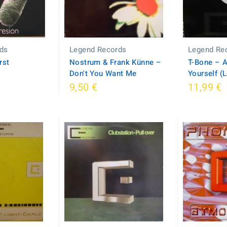
ds
Legend Records
Legend Re
rst
Nostrum & Frank Künne ‎–
T-Bone ‎– 
Don't You Want Me
Yourself (
9,50 €
11,99 €