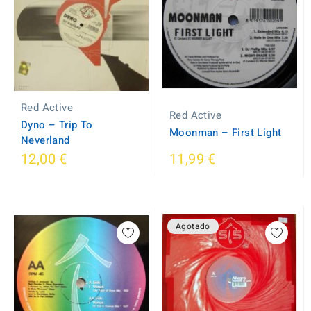
Red Active
Red Active
Dyno ‎– Trip To
Moonman ‎– First Light
Neverland
12,00 €
11,99 €
Agotado