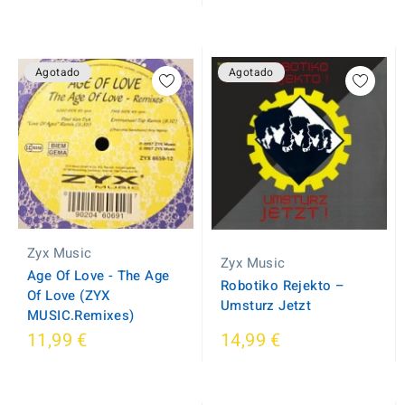
Agotado
Agotado
Zyx Music
Zyx Music
Age Of Love - The Age
Robotiko Rejekto ‎–
Of Love (ZYX
Umsturz Jetzt
MUSIC.Remixes)
11,99 €
14,99 €