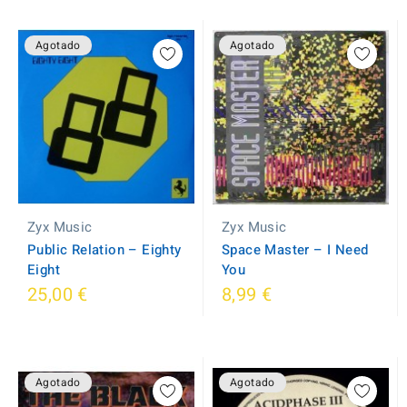
Agotado
Agotado
Zyx Music
Zyx Music
Public Relation ‎– Eighty
Space Master ‎– I Need
Eight
You
25,00 €
8,99 €
Agotado
Agotado