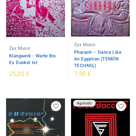
Zyx Music
Zyx Music
Pharaoh ‎– Dance Like
Klangwerk - Warte Bis
An Egyptian (TEMÓN
Es Dunkel Ist
TECHNO¡)
25,00 €
7,99 €
Agotado