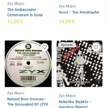
Zyx Music
Zyx Music
The Ambassador -
Scrot ‎– Der Amoklaufer
Communism Is Gone
12,00 €
14,99 €
Agotado
Zyx Music
Zyx Music
Natural Born Grooves -
Robotiko Rejekto ‎–
The Groovebird EP (ZYX
Injection (Remix)