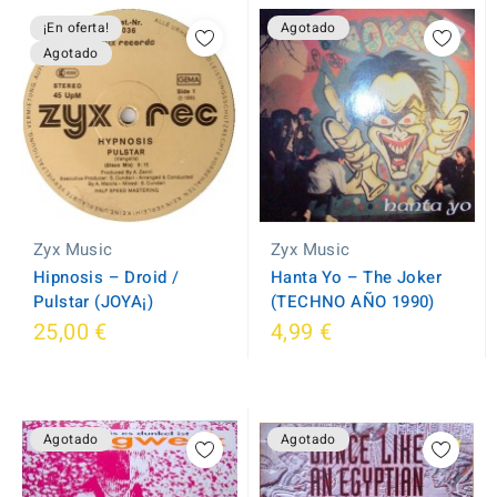
¡En oferta!
Agotado
Agotado
Zyx Music
Zyx Music
Hipnosis ‎– Droid /
Hanta Yo ‎– The Joker
Pulstar (JOYA¡)
(TECHNO AÑO 1990)
25,00 €
4,99 €
Agotado
Agotado