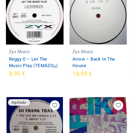
Zyx Music
Zyx Music
Reggy O ‎– Let The
Arrow ‎– Back In The
Music Play (TEMAZO¡¡)
House
8,95 €
14,99 €
Agotado