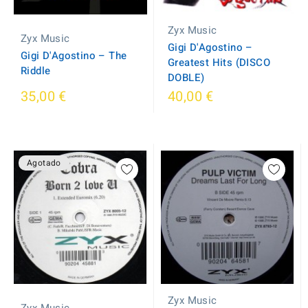
Zyx Music
Zyx Music
Gigi D'Agostino ‎–
Gigi D'Agostino – The
Greatest Hits (DISCO
Riddle
DOBLE)
35,00 €
40,00 €
Agotado
Zyx Music