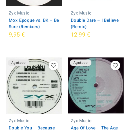
Zyx Music
Zyx Music
Mox Epoque vs. BK ‎– Be
Double Dare ‎– I Believe
Sure (Remixes)
(Remix)
9,95 €
12,99 €
Agotado
Agotado
Zyx Music
Zyx Music
Age Of Love ‎– The Age
Double You ‎– Because