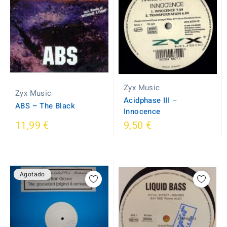
Zyx Music
Zyx Music
Acidphase III ‎–
ABS ‎– The Black
Innocence
11,99 €
9,50 €
Agotado