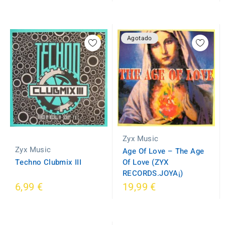
Agotado
Zyx Music
Zyx Music
Age Of Love ‎– The Age
Techno Clubmix III
Of Love (ZYX
RECORDS.JOYA¡)
6,99 €
19,99 €