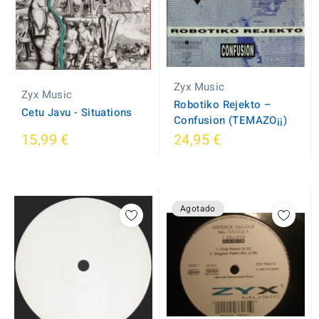
Zyx Music
Zyx Music
Robotiko Rejekto ‎–
Cetu Javu - Situations
Confusion (TEMAZO¡¡)
15,99 €
24,95 €
Agotado