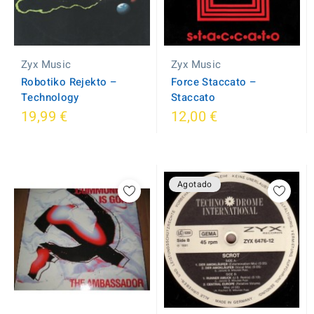
Zyx Music
Zyx Music
Robotiko Rejekto ‎–
Force Staccato ‎–
Technology
Staccato
19,99 €
12,00 €
Agotado