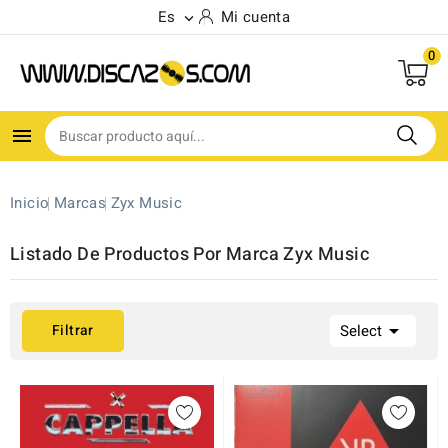
Es
Mi cuenta

0
(6)

Inicio
Marcas
Zyx Music
Listado De Productos Por Marca Zyx Music

Filtrar
Select