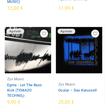
MUSIC)
12,00 €
11,99 €
Agotado
Agotado
Zyx Music
Zyx Music
Egma - Let The Bass
Kick (TEMAZO
Ocular ‎– Das Karussell
TECHNO¡)
9,95 €
25,00 €