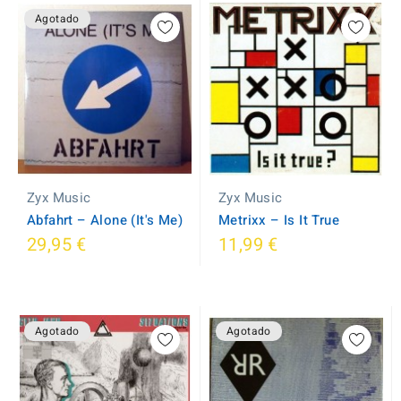
Agotado
Zyx Music
Zyx Music
Metrixx ‎– Is It True
Abfahrt ‎– Alone (It's Me)
29,95 €
11,99 €
Agotado
Agotado