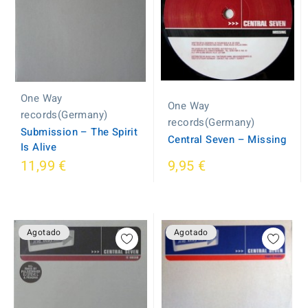
One Way
One Way
records(Germany)
records(Germany)
Submission ‎– The Spirit
Central Seven ‎– Missing
Is Alive
11,99 €
9,95 €
Agotado
Agotado