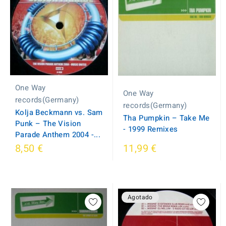
One Way
One Way
records(Germany)
records(Germany)
Kolja Beckmann vs. Sam
Tha Pumpkin ‎– Take Me
Punk ‎– The Vision
- 1999 Remixes
Parade Anthem 2004 -...
8,50 €
11,99 €
Agotado