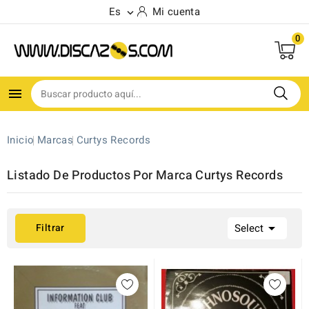
Es
Mi cuenta

0
(4)

Inicio
Marcas
Curtys Records
Listado De Productos Por Marca Curtys Records

Filtrar
Select