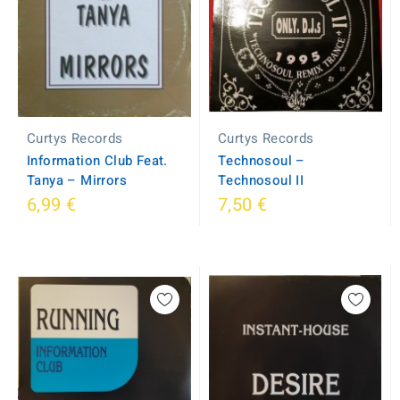
Curtys Records
Curtys Records
Information Club Feat.
Technosoul ‎–
Tanya ‎– Mirrors
Technosoul II
6,99 €
7,50 €