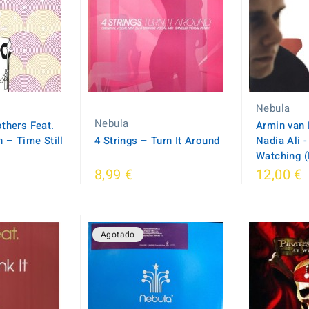
Nebula
Nebula
thers Feat.
Armin van 
n – Time Still
4 Strings ‎– Turn It Around
Nadia Ali 
Watching 
8,99 €
12,00 €
Agotado