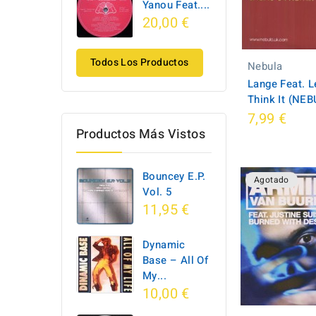
Yanou Feat....
20,00 €
Todos Los Productos
Nebula
Lange Feat. L
Think It (NE
7,99 €
Productos Más Vistos
Bouncey E.P.
Agotado
Vol. 5
11,95 €
Dynamic
Base ‎– All Of
My...
10,00 €