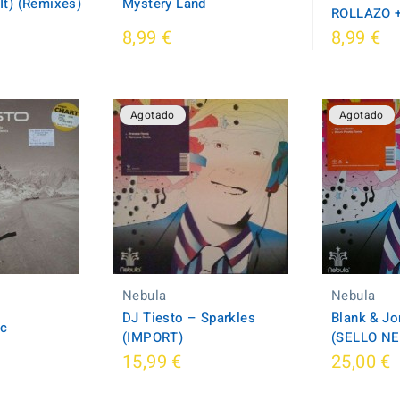
 It) (Remixes)
Mystery Land
ROLLAZO 
8,99 €
8,99 €
Agotado
Agotado
Nebula
Nebula
DJ Tiesto – Sparkles
Blank & Jo
ic
(IMPORT)
(SELLO N
15,99 €
25,00 €