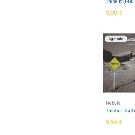
Think It (Feel
9,00 €
Agotado
Nebula
Tiesto - Traff
9,95 €