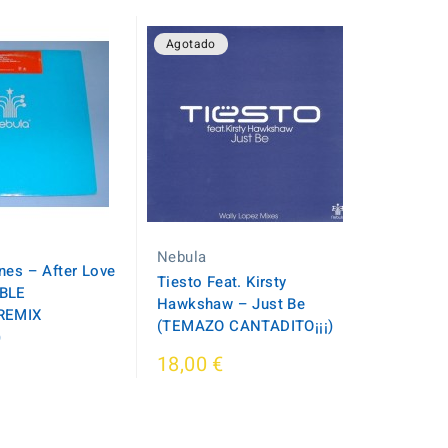
Agotado
Nebula
nes – After Love
Tiesto Feat. Kirsty
OBLE
Hawkshaw – Just Be
REMIX
(TEMAZO CANTADITO¡¡¡)
)
18,00 €