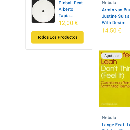
Nebula
Pinball Feat.
Alberto
Armin van Buu
Tapia...
Justine Suiss
12,00 €
With Desire
14,50 €
Todos Los Productos
Agotado
Nebula
Lange Feat. L