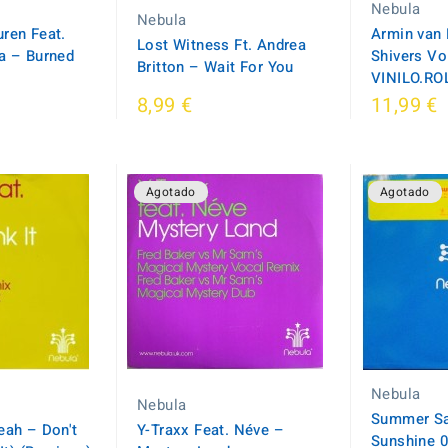
Nebula
Nebula
ren Feat.
Armin van 
Lost Witness Ft. Andrea
a ‎– Burned
Shivers Vo
Britton ‎– Wait For You
VINILO.RO
8,99 €
11,99 €
Agotado
Agotado
Nebula
Nebula
Summer Sa
eah ‎– Don't
Y-Traxx Feat. Néve ‎–
Sunshine 