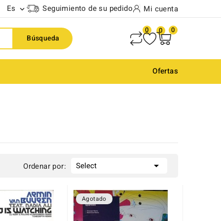
Es
Seguimiento de su pedido
Mi cuenta

0
0
0
Búsqueda
Ofertas

Select
Ordenar por:
Agotado