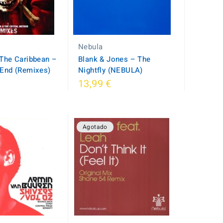
Nebula
 The Caribbean ‎–
Blank & Jones ‎– The
 End (Remixes)
Nightfly (NEBULA)
13,99 €
Agotado