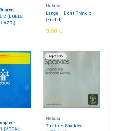
Nebula
Buuren ‎–
Lange ‎– Don't Think It
l. 2 (DOBLE
(Feel It)
LLAZO¡)
9,50 €
Agotado
Nebula
mpler -
Tiesto – Sparkles
01 (VOCAL