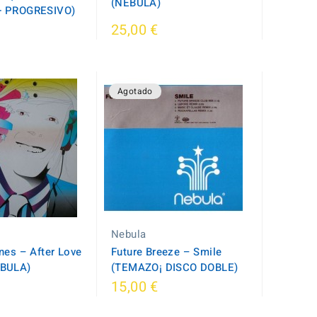
(NEBULA)
+ PROGRESIVO)
25,00 €
Agotado
Nebula
nes ‎– After Love
Future Breeze ‎– Smile
EBULA)
(TEMAZO¡ DISCO DOBLE)
15,00 €