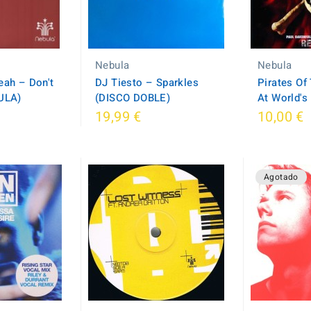
Nebula
Nebula
eah ‎– Don't
DJ Tiesto ‎– Sparkles
Pirates Of
BULA)
(DISCO DOBLE)
At World's
19,99 €
10,00 €
Agotado