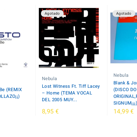
Agotado
Agotado
Nebula
Nebula
Blank & Jo
Lost Witness Ft. Tiff Lacey
 Be (REMIX
(DISCO D
– Home (TEMA VOCAL
LLAZO¡¡)
ORIGINAL,
DEL 2005 MUY...
SIGNUM¡¡¡
8,95 €
14,99 €