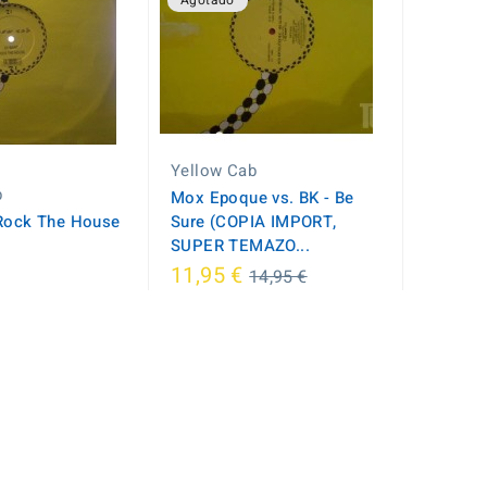
Agotado
Yellow Cab
b
Mox Epoque vs. BK - Be
 Rock The House
Sure (COPIA IMPORT,
SUPER TEMAZO...
Regular
11,95 €
14,95 €
price