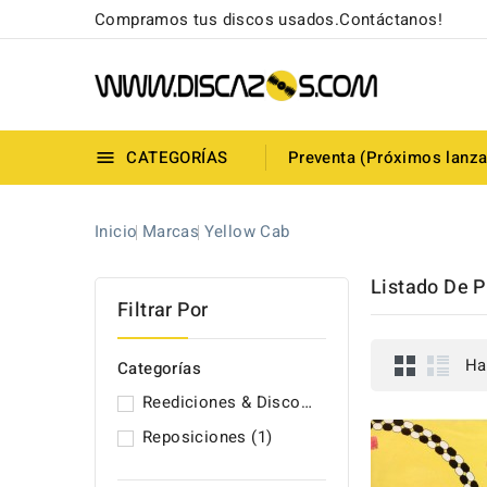
Compramos tus discos usados.Contáctanos!
CATEGORÍAS
Preventa (Próximos lanz

Inicio
Marcas
Yellow Cab
Listado De 
Filtrar Por
Ha
Categorías
Reediciones & Discos Originales (UNIDADES NUEVAS)
Reposiciones
(1)