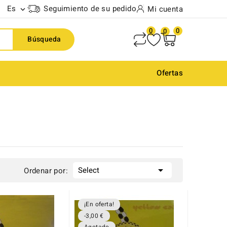
Es
Seguimiento de su pedido
Mi cuenta

0
0
0
Búsqueda
Ofertas

Select
Ordenar por:
¡En oferta!
-3,00 €