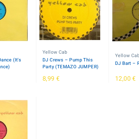
Yellow Cab
Yellow Ca
ance (It's
DJ Crews ‎– Pump This
DJ Bart –
ance)
Party (TEMAZO JUMPER)
8,99 €
12,00 €