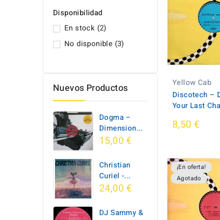
Disponibilidad
En stock
(2)
No disponible
(3)
Yellow Cab
Nuevos Productos
Discotech ‎– D
Your Last Ch
Dogma –
8,50 €
Dimension...
15,00 €
Christian
¡En oferta!
Curiel -...
Agotado
24,00 €
DJ Sammy &