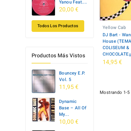
Yanou Feat....
20,00 €
Todos Los Productos
Yellow Cab
DJ Bart - Wan
House (TEM
COLISEUM &
CHOCOLATE¡¡
Productos Más Vistos
14,95 €
Bouncey E.P.
Vol. 5
11,95 €
Mostrando 1-5 d
Dynamic
Base ‎– All Of
My...
10,00 €