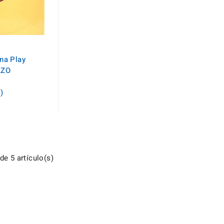
na Play
AZO
)
e 5 artículo(s)