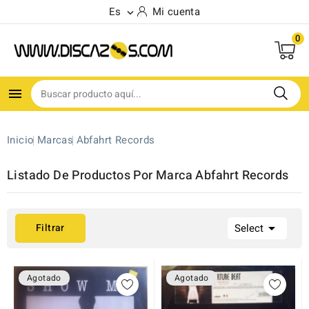
Es
Mi cuenta

0

Inicio
Marcas
Abfahrt Records
Listado De Productos Por Marca Abfahrt Records

Filtrar
Select
Agotado
Agotado