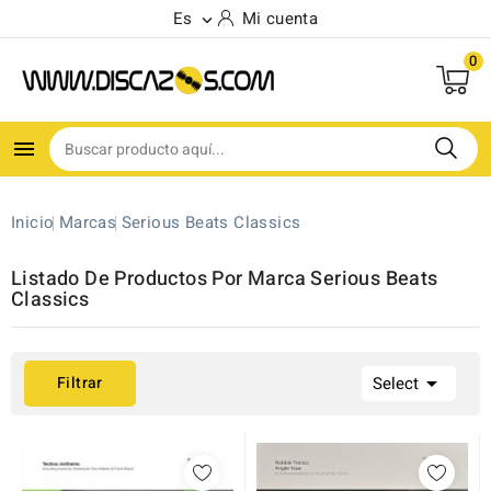
Es
Mi cuenta

0
(2)

Inicio
Marcas
Serious Beats Classics
Listado De Productos Por Marca Serious Beats
Classics

Filtrar
Select